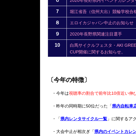
６
2020年長野県内イベントカレンダ
７
堀江省吾（信州大出）競輪学校合
８
エロイカジャパン中止のお知らせ
９
2020年長野県関連注目選手
10
白馬サイクルフェスタ・AKI GREE
CUP開催に関するお知らせ。
〔今年の特徴〕
・今年は
視聴率の割合で前年比10倍近い伸
・昨年の同時期に50位だった「
県内自転車
・「
県内レンタサイクル一覧
」に関するア
・大会中止が相次ぎ「
県内のイベントカレ