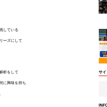
残している
リーズにして
サイ
解析をして
何に興味を持ち
。
INF