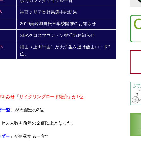
ー
県内のレンタサイクル一覧
格
神宮クリテ長野県選手の結果
2019美鈴湖自転車学校開催のお知らせ
SDAクロスマウンテン復活のお知らせ
N
畑山（上田千曲）が大学生を退け飯山ロード3
位。
びをみせ「
サイクリングロード紹介
」が1位
店一覧
」が大躍進の2位
クセス人数も前年の２倍以上となった。
ンダー
」が急落する一方で