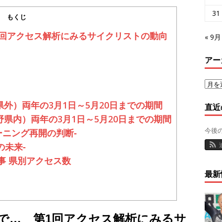
31
もくじ
1回アクセス解析にみるサイクリストの動向
« 9月
アー
外）両年の3月1日～5月20日までの期間
直近
県内）両年の3月1日～5月20日までの期間
今後
ーニング再開の判断‐
の未来‐
事 県別アクセス数
最新
で… 第1回アクセス解析にみるサ