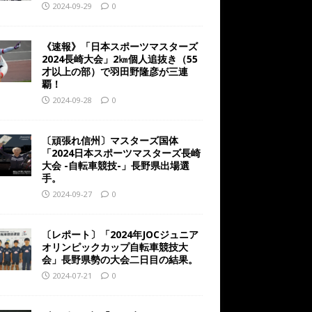
2024-09-29
0
《速報》「日本スポーツマスターズ
2024長崎大会」2㎞個人追抜き（55
才以上の部）で羽田野隆彦が三連
覇！
2024-09-28
0
〔頑張れ信州〕マスターズ国体
「2024日本スポーツマスターズ長崎
大会 -自転車競技-」長野県出場選
手。
2024-09-27
0
〔レポート〕「2024年JOCジュニア
オリンピックカップ自転車競技大
会」長野県勢の大会二日目の結果。
2024-07-21
0