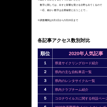
数字に関しては、出すと影響を受ける分野も出てくるので
一応、細かい数字は企業秘密と云うことで…
※調査機関は3月1日から5月20日まで
各記事アクセス数別対比
順位
2020年人気記事
１
県道サイクリングロード紹介
２
県内の主な自転車店一覧
３
県内のレンタサイクル一覧
４
県内クラブチーム紹介
５
コロナウイルスに関する特設ペー