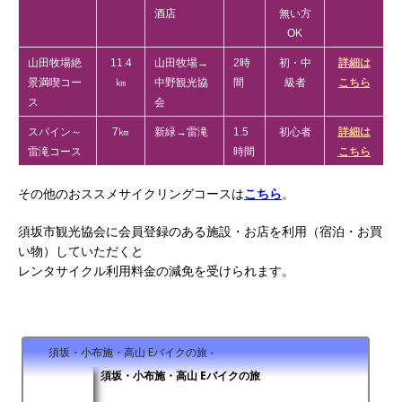
酒店
無い方
OK
山田牧場絶
11.4
山田牧場→
2時
初・中
詳細は
景満喫コー
㎞
中野観光協
間
級者
こちら
ス
会
スパイン～
7㎞
新緑→雷滝
1.5
初心者
詳細は
雷滝コース
時間
こちら
その他のおススメサイクリングコースは
こちら
。
須坂市観光協会に会員登録のある施設・お店を利用（宿泊・お買
い物）していただくと
レンタサイクル利用料金の減免を受けられます。
須坂・小布施・高山 Eバイクの旅 -
須坂・小布施・高山 Eバイクの旅