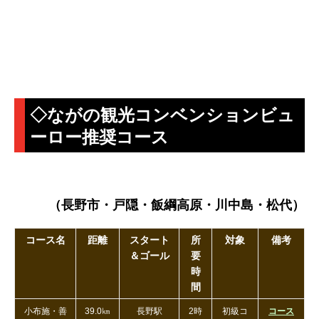
◇ながの観光コンベンションビュ
ーロー推奨コース
（長野市・戸隠・飯綱高原・川中島・松代）
コース名
距離
スタート
所
対象
備考
＆ゴール
要
時
間
小布施・善
39.0㎞
長野駅
2時
初級コ
コース