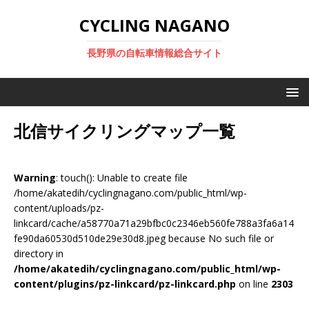
CYCLING NAGANO
長野県の自転車情報総合サイト
北信サイクリングマップ一覧
Warning
: touch(): Unable to create file
/home/akatedih/cyclingnagano.com/public_html/wp-
content/uploads/pz-
linkcard/cache/a58770a71a29bfbc0c2346eb560fe788a3fa6a14
fe90da60530d510de29e30d8.jpeg because No such file or
directory in
/home/akatedih/cyclingnagano.com/public_html/wp-
content/plugins/pz-linkcard/pz-linkcard.php
on line
2303