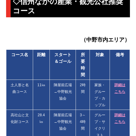
◇信州なかの産業・観光公社推奨
コース
（中野市内エリア）
コース名
距離
スタート
所
対象
備考
＆ゴール
要
時
間
土人形と名
11㎞
陣屋前広場
2時
家族・
詳細は
曲コース
→中野観光
間
グルー
こちら
協会
プ・カ
ップル
高社山と文
28.4
陣屋前広場
3～
グルー
詳細は
化財コース
㎞
→中野観光
4時
プ・サ
こちら
協会
間
イクリ
スト