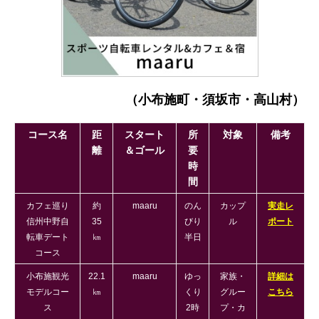
（小布施町・須坂市・高山村）
コース名
距
スタート
所
対象
備考
離
＆ゴール
要
時
間
カフェ巡り
約
maaru
のん
カップ
実走レ
信州中野自
35
びり
ル
ポート
転車デート
㎞
半日
コース
小布施観光
22.1
maaru
ゆっ
家族・
詳細は
モデルコー
㎞
くり
グルー
こちら
ス
2時
プ・カ