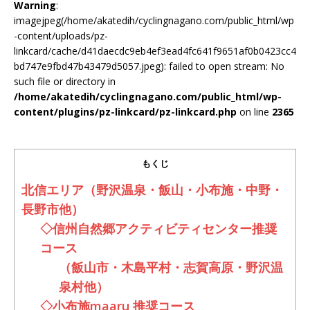
Warning
:
imagejpeg(/home/akatedih/cyclingnagano.com/public_html/wp
-content/uploads/pz-
linkcard/cache/d41daecdc9eb4ef3ead4fc641f9651af0b0423cc4
bd747e9fbd47b43479d5057.jpeg): failed to open stream: No
such file or directory in
/home/akatedih/cyclingnagano.com/public_html/wp-
content/plugins/pz-linkcard/pz-linkcard.php
on line
2365
もくじ
北信エリア（野沢温泉・飯山・小布施・中野・
長野市他）
◇信州自然郷アクティビティセンター推奨
コース
（飯山市・木島平村・志賀高原・野沢温
泉村他）
◇小布施maaru 推奨コース