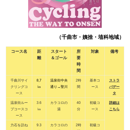
（千曲市・姨捨・埴科地域）
コース名
距
スタート
所
対象
備考
離
＆ゴール
要
時
間
千曲川サイ
8,7
温泉街中央
2時
基本コ
ストラ
クリングコ
㎞
通り→聖川
間
ース
バデー
ース
タ
温泉街ルー
3.6
カラコロの
40
初級コ
詳細は
プコースコ
㎞
湯
分
ース
こちら
ース
力石を訪ね
9.3
カラコロの
2時
初級コ