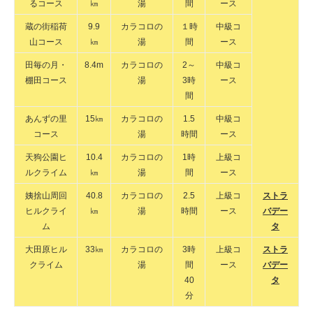
るコース
㎞
湯
間
ース
蔵の街稲荷
9.9
カラコロの
１時
中級コ
山コース
㎞
湯
間
ース
田毎の月・
8.4m
カラコロの
2～
中級コ
棚田コース
湯
3時
ース
間
あんずの里
15㎞
カラコロの
1.5
中級コ
コース
湯
時間
ース
天狗公園ヒ
10.4
カラコロの
1時
上級コ
ルクライム
㎞
湯
間
ース
姨捨山周回
40.8
カラコロの
2.5
上級コ
ストラ
ヒルクライ
㎞
湯
時間
ース
バデー
ム
タ
大田原ヒル
33㎞
カラコロの
3時
上級コ
ストラ
クライム
湯
間
ース
バデー
40
タ
分