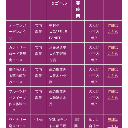
＆ゴール
要
時
間
オープンガ
市内
中村亭
のんび
詳細は
ーデンめぐ
散策
→CAFE LE
り市内
こちら
り
PANIER
ポタ
カントリー
市内
遠藤酒造場
のんび
詳細は
ロード発酵
散策
→八丁鎧塚
り市内
こちら
食コース
古墳
ポタ
風情あふれ
市内
蔵の町並み
のんび
詳細は
る蔵の町並
散策
→青木や小
り市内
こちら
みコース
路
ポタ
フルーツ狩
市内
蔵の町並み
のんび
詳細は
りスイーツ
散策
→味噌すき
り市内
こちら
作り体験コ
丼
ポタ
ース
ワイナリー
4.7km
YOU游ラン
1時
体力に
詳細は
巡りコース
ド→藤田屋
間
自信の
こちら