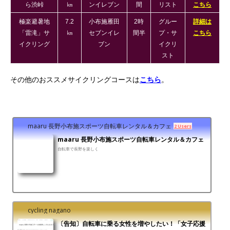
ら渋峠
㎞
ンイレブン
間
リスト
こちら
極楽避暑地
7.2
小布施雁田
2時
グルー
詳細は
「雷滝」サ
㎞
セブンイレ
間半
プ・サ
こちら
イクリング
ブン
イクリ
スト
その他のおススメサイクリングコースは
こちら
。
maaru 長野小布施スポーツ自転車レンタル＆カフェ
2 Users
maaru 長野小布施スポーツ自転車レンタル＆カフェ
自転車で長野を楽しく
cycling nagano
〔告知〕自転車に乗る女性を増やしたい！「女子応援