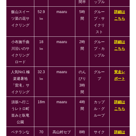
間半
ップル
飯山スイー
52.9
maaru
5時
グルー
詳細は
ツ菜の花サ
㎞
間
プ・サ
こちら
イクリング
イクリ
スト
小布施千曲
18
maaru
2時
グルー
詳細は
川沿いのサ
㎞
間
プ・カ
こちら
イクリング
ップル
ロード
人気No1.極
32.3
maaru
のん
グルー
実走レ
楽避暑地
㎞
びり
プ
ポート
「雷滝」サ
3時
イクリング
間
須坂へ行こ
18m
maaru
4時
カップ
詳細は
うレトロ町
間
ル・グ
こちら
並みと臥竜
ループ
公園
ベテランな
70
高山村セブ
8時
サイク
詳細は