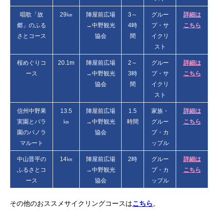
唱歌「故
29㎞
陣屋前広場
3～
グルー
詳細は
郷」のふる
→中野観光
4時
プ・サ
こちら
さとコース
協会
間
イクリ
スト
桜めぐりコ
20.1m
陣屋前広場
2～
グルー
詳細は
ース
→中野観光
3時
プ・サ
こちら
協会
間
イクリ
スト
信州中野果
13.5
陣屋前広場
1.5
家族・
詳細は
実園とバラ
㎞
→中野観光
時間
グルー
こちら
園のパノラ
協会
プ・カ
マルート
ップル
中山晋平の
14㎞
陣屋前広場
2時
グルー
詳細は
ふるさとコ
→中野観光
プ・カ
こちら
ース
協会
ップル
その他のおススメサイクリングコースは
こちら
。