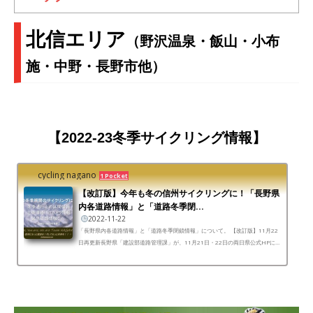
北信エリア
（野沢温泉・飯山・小布
施・中野・長野市他
）
【2022-23冬季サイクリング情報】
cycling nagano
1 Pocket
【改訂版】今年も冬の信州サイクリングに！「長野県
内各道路情報」と「道路冬季閉...
2022-11-22
「長野県内各道路情報」と「道路冬季閉鎖情報」について。 【改訂版】11月22
日再更新長野県「建設部道路管理課」が、11月21日・22日の両日県公式HPにて
冬季交通に関する新たなプレスリリースを出しましたの...