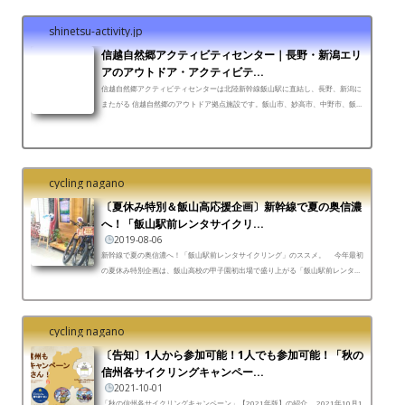
shinetsu-activity.jp
信越自然郷アクティビティセンター｜長野・新潟エリ
アのアウトドア・アクティビテ...
信越自然郷アクティビティセンターは北陸新幹線飯山駅に直結し、長野、新潟に
またがる 信越自然郷のアウトドア拠点施設です。飯山市、妙高市、中野市、飯綱
町、信濃町、山ノ内町、木島平村、野沢温泉村、栄村の自...
cycling nagano
〔夏休み特別＆飯山高応援企画〕新幹線で夏の奥信濃
へ！「飯山駅前レンタサイクリ...
2019-08-06
新幹線で夏の奥信濃へ！「飯山駅前レンタサイクリング」のススメ。 今年最初
の夏休み特別企画は、飯山高校の甲子園初出場で盛り上がる「飯山駅前レンタサ
イクリング」について記したいと思います。実は先...
cycling nagano
〔告知〕1人から参加可能！1人でも参加可能！「秋の
信州各サイクリングキャンペー...
2021-10-01
「秋の信州各サイクリングキャンペーン」【2021年版】の紹介 2021年10月1