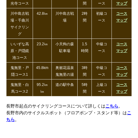
光寺コース
間
ース
マップ
川中島古戦
42.8㎞
川中島古戦
2時
初級コ
コース
場・千曲川
場
間
ース
マップ
サイクリン
グ
いいずな高
23.2㎞
小天狗の森
1.5
中級コ
コース
原・戸隠鏡
駐車場
時間
ース
マップ
池コース
鬼無里・戸
45.8km
奥裾花温泉
3時
中級コ
コース
隠コース1
鬼無里の湯
間
ース
マップ
鬼無里・白
95.2㎞
道の駅中条
5時
上級コ
コース
馬コース2
㎞
間
ース
マップ
長野市起点のサイクリングコースについて詳しくは
こちら
。
長野市内のサイクルスポット（フロアポンプ・スタンド等）は
こ
ちら
。