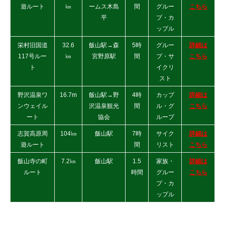
遊ルート
㎞
ームス木島
間
グルー
こちら
平
プ・カ
ップル
栄村旧国道
32.6
飯山駅→森
5時
グルー
詳細は
117号ルー
㎞
宮野原駅
間
プ・サ
こちら
ト
イクリ
スト
野沢温泉ワ
16.7m
飯山駅→野
4時
カップ
詳細は
ンウェイル
沢温泉観光
間
ル・グ
こちら
ート
協会
ループ
志賀高原周
104㎞
飯山駅
7時
サイク
詳細は
遊ルート
間
リスト
こちら
飯山寺の町
7.2㎞
飯山駅
1.5
家族・
詳細は
ルート
時間
グルー
こちら
プ・カ
ップル