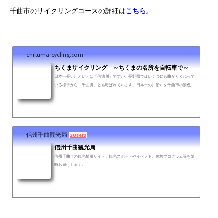
千曲市のサイクリングコースの詳細は
こちら
。
chikuma-cycling.com
ちくまサイクリング ～ちくまの名所を自転車で～
日本一長い川といえば「信濃川」ですが、長野県ではいくつにも曲がりくねって
いる様子から「千曲川」とも呼ばれています。日本一の川沿いを千曲市の景色・
温泉・観光名所を楽しみながら走るのが、「ちくまサイク...
信州千曲観光局
2 Users
信州千曲観光局
信州千曲市の観光情報サイト。観光スポットやイベント、体験プログラム等を随
時お届けします。