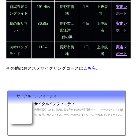
新潟五泉ロ
191.4㎞
長野市街
1日
上級者
実走レ
ングライド
地
向け
ポート
鵜の浜サマ
86.8㎞
長野市→
半日
上中級
実走レ
ーライド
直江津→
者
ポート
鵜の浜
渋峠ロング
113㎞
長野市街
1日
上中級
実走レ
ライド
地
者
ポート
その他のおススメサイクリングコースは
こちら
。
サイクルインフィニティ
サイクルインフィニティ
長野市居町にある、気軽に立ち寄れる自転車専門店です。 スポーツサイクルの販
売、修理、カスタマイズ、オーバーホールはもちろん、一般車（シティサイク
ル・ママチャリ）の修理など自転車のことなら何でも承りま...