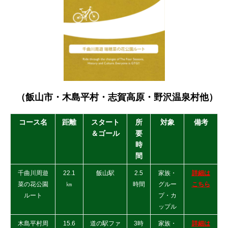
（飯山市・木島平村・志賀高原・野沢温泉村他）
コース名
距離
スタート
所
対象
備考
＆ゴール
要
時
間
千曲川周遊
22.1
飯山駅
2.5
家族・
詳細は
菜の花公園
㎞
時間
グルー
こちら
ルート
プ・カ
ップル
木島平村周
15.6
道の駅ファ
3時
家族・
詳細は