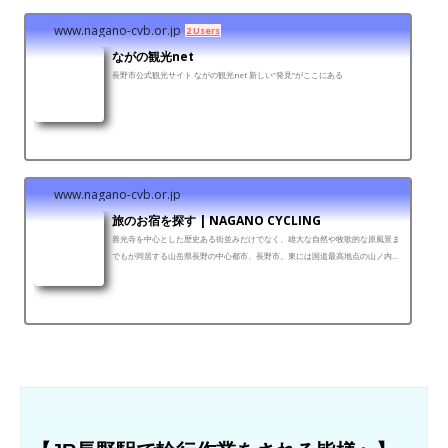
www.nagano-cvb.or.jp
2 Users
ながの観光net
長野市公式観光サイト ながの観光net 新しい”発見”がここにある
www.nagano-cvb.or.jp
旅のお宿を探す | NAGANO CYCLING
善光寺を中心とした歴史ある街並みだけでなく、雄大な自然や牧歌的な原風景ま
でもが同居する山岳県長野の中心都市、長野市。東には国道最高地点の山ノ内町
渋峠、西には絶景の北アルプスがあり、サイクリストを魅...