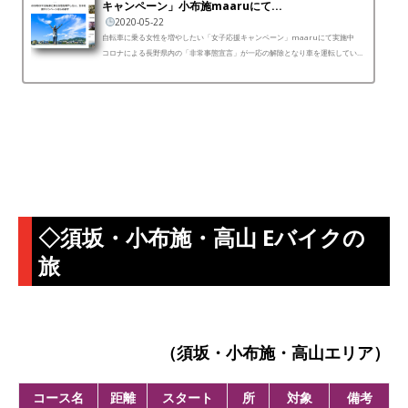
キャンペーン」小布施maaruにて...
2020-05-22
自転車に乗る女性を増やしたい「女子応援キャンペーン」maaruにて実施中
コロナによる長野県内の「非常事態宣言」が一応の解除となり車を運転している
と、明らかに交通量も増え始め少しずつ活気が戻ってき...
◇須坂・小布施・高山 Eバイクの
旅
（須坂・小布施・高山エリア）
コース名
距離
スタート
所
対象
備考