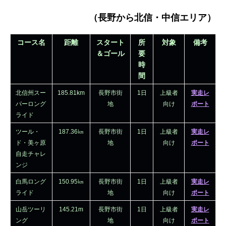
（長野から北信・中信エリア）
コース名
距離
スタート
所
対象
備考
＆ゴール
要
時
間
北信州スー
185.81km
長野市街
1日
上級者
実走レ
パーロング
地
向け
ポート
ライド
ツール・
187.36㎞
長野市街
1日
上級者
実走レ
ド・美ヶ原
地
向け
ポート
自走チャレ
ンジ
白馬ロング
150.95㎞
長野市街
1日
上級者
実走レ
ライド
地
向け
ポート
山岳ツーリ
145.21m
長野市街
1日
上級者
実走レ
ング
地
向け
ポート