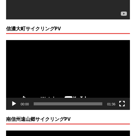
信濃大町サイクリングPV
動
画
プ
レ
ー
ヤ
ー
00:00
01:36
南信州遠山郷サイクリングPV
動