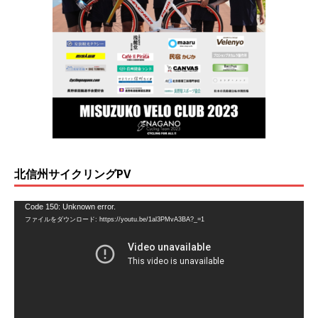
北信州サイクリングPV
動
Code 150: Unknown error.
ファイルをダウンロード: https://youtu.be/1al3PMvA3BA?_=1
画
プ
レ
ー
ヤ
ー