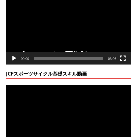
画
プ
レ
ー
ヤ
ー
00:00
03:06
JCFスポーツサイクル基礎スキル動画
動
画
プ
レ
ー
ヤ
ー