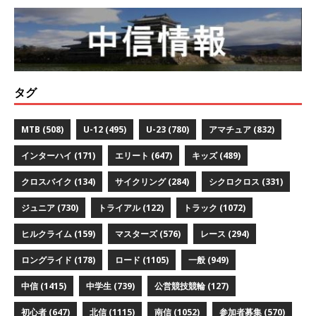
タグ
MTB
(508)
U-12
(495)
U-23
(780)
アマチュア
(832)
インターハイ
(171)
エリート
(647)
キッズ
(489)
クロスバイク
(134)
サイクリング
(284)
シクロクロス
(331)
ジュニア
(730)
トライアル
(122)
トラック
(1072)
ヒルクライム
(159)
マスターズ
(576)
レース
(294)
ロングライド
(178)
ロード
(1105)
一般
(949)
中信
(1415)
中学生
(739)
公営競技競輪
(127)
初心者
(647)
北信
(1115)
南信
(1052)
参加者募集
(570)