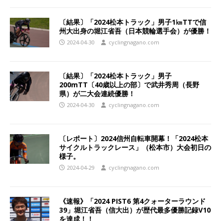
〔結果〕「2024松本トラック」男子1㎞TTで信
州大出身の堀江省吾（日本競輪選手会）が優勝！
2024-04-30
cyclingnagano.com
〔結果〕「2024松本トラック」男子
200mTT〔40歳以上の部〕で武井秀周（長野
県）が二大会連続優勝！
2024-04-30
cyclingnagano.com
〔レポート〕2024信州自転車開幕！「2024松本
サイクルトラックレース」（松本市）大会初日の
様子。
2024-04-29
cyclingnagano.com
《速報》「2024 PIST6 第4クォーターラウンド
39」堀江省吾（信大出）が歴代最多優勝記録V10
を達成！！