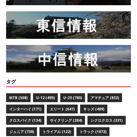
タグ
MTB
(508)
U-12
(495)
U-23
(780)
アマチュア
(832)
インターハイ
(171)
エリート
(647)
キッズ
(489)
クロスバイク
(134)
サイクリング
(284)
シクロクロス
(331)
ジュニア
(730)
トライアル
(122)
トラック
(1072)