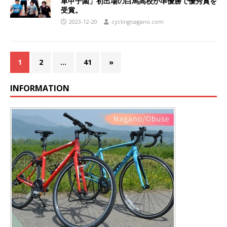
車甲子園」初出場の白馬高校が準優勝で優秀賞を
受賞。
2023-12-20
cyclingnagano.com
1
2
…
41
»
INFORMATION