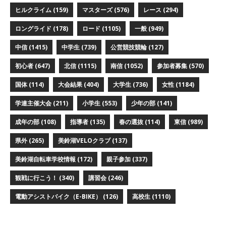
ヒルクライム
(159)
マスターズ
(576)
レース
(294)
ロングライド
(178)
ロード
(1105)
一般
(949)
中信
(1415)
中学生
(739)
公営競技競輪
(127)
初心者
(647)
北信
(1115)
南信
(1052)
参加者募集
(570)
国体
(114)
大会結果
(404)
大学生
(736)
女性
(1184)
学連主催大会
(211)
小学生
(553)
少年の部
(141)
成年の部
(108)
指導者
(135)
春の選抜
(114)
東信
(989)
県外
(265)
美鈴湖VELOクラブ
(137)
美鈴湖自転車学校情報
(172)
親子参加
(337)
観戦に行こう！
(340)
講習会
(246)
電動アシストバイク（E-BIKE）
(126)
高校生
(1110)