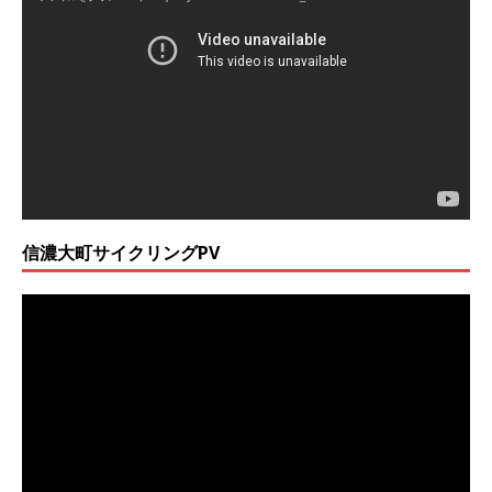
画
プ
レ
ー
ヤ
ー
信濃大町サイクリングPV
動
画
プ
レ
ー
ヤ
ー