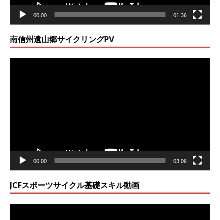
00:00
01:36
南信州遠山郷サイクリングPV
動
画
プ
レ
ー
ヤ
ー
00:00
03:06
JCFスポーツサイクル基礎スキル動画
動
画