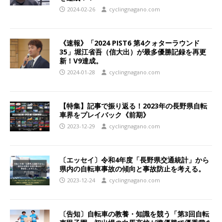
2024-02-26
cyclingnagano.com
《速報》「2024 PIST6 第4クォターラウンド
35」堀江省吾（信大出）が最多優勝記録を再更
新！V9達成。
2024-01-28
cyclingnagano.com
【特集】記事で振り返る！2023年の長野県自転
車界をプレイバック《前期》
2023-12-29
cyclingnagano.com
〔エッセイ〕令和4年度「長野県交通統計」から
県内の自転車事故の傾向と事故防止を考える。
2023-12-24
cyclingnagano.com
〔告知〕自転車の教養・知識を競う「第3回自転