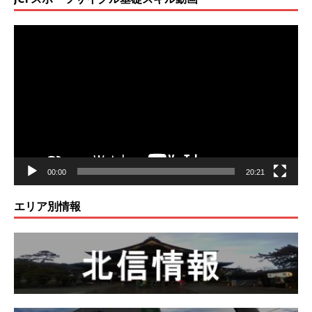
動
画
プ
レ
ー
ヤ
ー
00:00
20:21
エリア別情報