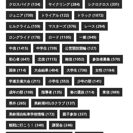
クロスバイク
(134)
サイクリング
(284)
シクロクロス
(331)
ジュニア
(730)
トライアル
(122)
トラック
(1072)
ヒルクライム
(159)
マスターズ
(576)
レース
(294)
ロングライド
(178)
ロード
(1105)
一般
(949)
中信
(1415)
中学生
(739)
公営競技競輪
(127)
初心者
(647)
北信
(1115)
南信
(1052)
参加者募集
(570)
国体
(114)
大会結果
(404)
大学生
(736)
女性
(1184)
学連主催大会
(211)
小学生
(553)
少年の部
(141)
成年の部
(108)
指導者
(135)
春の選抜
(114)
東信
(989)
県外
(265)
美鈴湖VELOクラブ
(137)
美鈴湖自転車学校情報
(172)
親子参加
(337)
観戦に行こう！
(340)
講習会
(246)