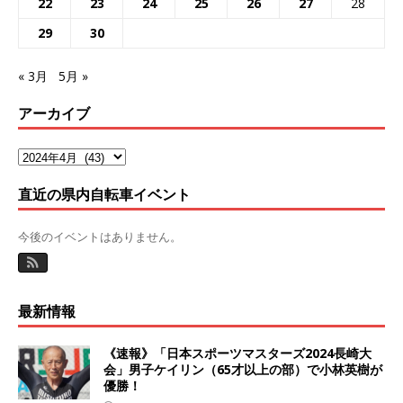
22
23
24
25
26
27
28
29
30
« 3月
5月 »
アーカイブ
直近の県内自転車イベント
今後のイベントはありません。
最新情報
《速報》「日本スポーツマスターズ2024長崎大
会」男子ケイリン（65才以上の部）で小林英樹が
優勝！