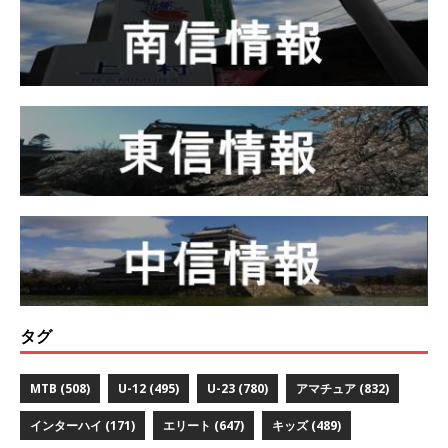
タグ
MTB
(508)
U-12
(495)
U-23
(780)
アマチュア
(832)
インターハイ
(171)
エリート
(647)
キッズ
(489)