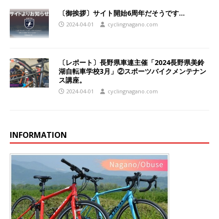
〔御挨拶〕サイト開始6周年だそうです…
2024-04-01
cyclingnagano.com
〔レポート〕長野県車連主催「2024長野県美鈴
湖自転車学校3月」②スポーツバイクメンテナン
ス講座。
2024-04-01
cyclingnagano.com
INFORMATION