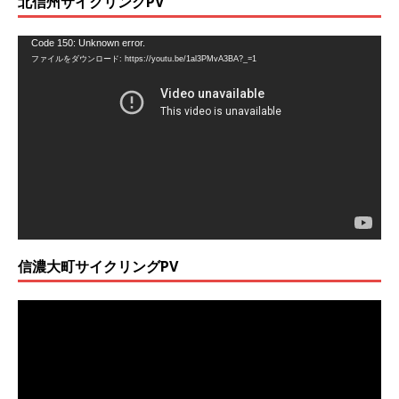
北信州サイクリングPV
動
Code 150: Unknown error.
ファイルをダウンロード: https://youtu.be/1al3PMvA3BA?_=1
画
プ
レ
ー
ヤ
ー
信濃大町サイクリングPV
動
画
プ
レ
ー