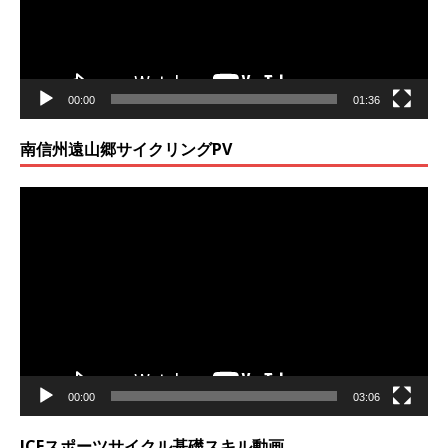
ヤ
ー
00:00
01:36
南信州遠山郷サイクリングPV
動
画
プ
レ
ー
ヤ
ー
00:00
03:06
JCFスポーツサイクル基礎スキル動画