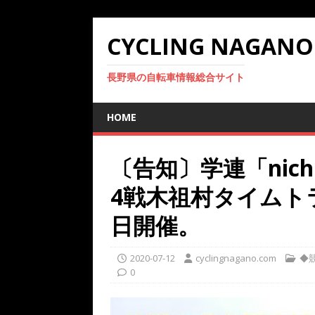
CYCLING NAGANO
長野県の自転車情報総合サイト
HOME
〔告知〕学連「nichin
4戦木祖村タイムト
日開催。
2020-07-12
cyclingnagano.com
◆競
0