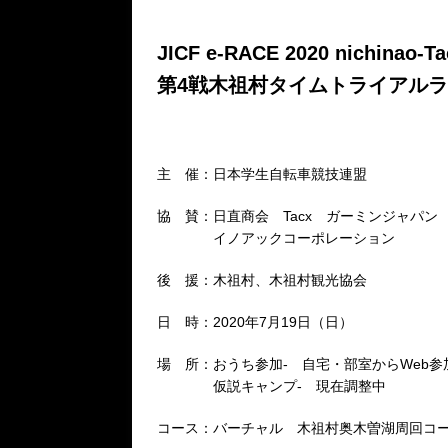
JICF e-RACE 2020 nichinao
第4戦木祖村タイムトライアル
主 催：日本学生自転車競技連盟
協 賛：日直商会 Tacx ガーミンジャパン
イノアックコーポレーション
後 援：木祖村、木祖村観光協会
日 時：2020年7月19日（日）
場 所：おうち参加- 自宅・部室からWeb参
仮説キャンプ- 現在調整中
コース：バーチャル 木祖村奥木曽湖周回コース