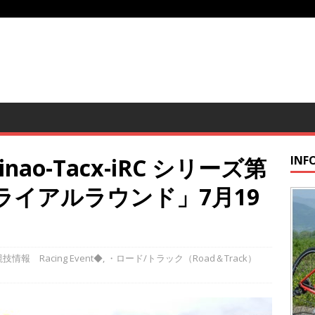
ao-Tacx-iRC シリーズ第
INF
ライアルラウンド」7月19
技情報 Racing Event◆
,
・ロード/トラック（Road＆Track）