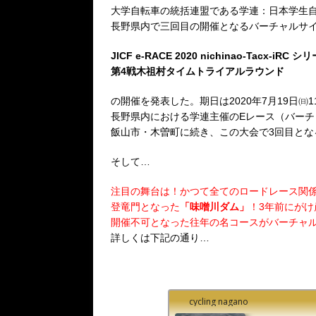
大学自転車の統括連盟である学連：日本学生自
長野県内で三回目の開催となるバーチャルサ
JICF e-RACE 2020 nichinao-Tacx-iRC シ
第4戦木祖村タイムトライアルラウンド
の開催を発表した。期日は2020年7月19日㈰1
長野県内における学連主催のEレース（バーチ
飯山市・木曽町に続き、この大会で3回目とな
そして…
注目の舞台は！かつて全てのロードレース関
登竜門となった
「味噌川ダム」
！3年前にがけ
開催不可となった往年の名コースがバーチャ
詳しくは下記の通り…
cycling nagano