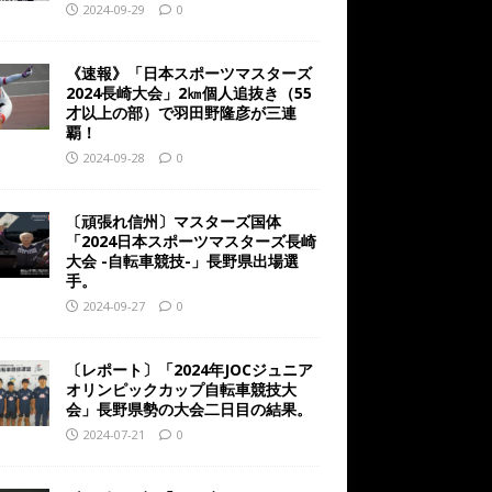
2024-09-29
0
《速報》「日本スポーツマスターズ
2024長崎大会」2㎞個人追抜き（55
才以上の部）で羽田野隆彦が三連
覇！
2024-09-28
0
〔頑張れ信州〕マスターズ国体
「2024日本スポーツマスターズ長崎
大会 -自転車競技-」長野県出場選
手。
2024-09-27
0
〔レポート〕「2024年JOCジュニア
オリンピックカップ自転車競技大
会」長野県勢の大会二日目の結果。
2024-07-21
0