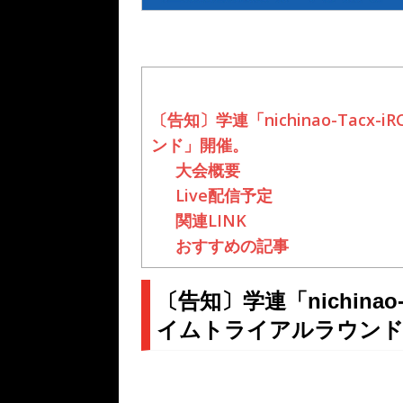
〔告知〕学連「nichinao-Tac
ンド」開催。
大会概要
Live配信予定
関連LINK
おすすめの記事
〔告知〕学連「nichinao
イムトライアルラウンド