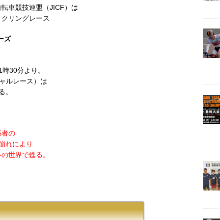
転車競技連盟（JICF）は
イクリングレース
リーズ
1時30分より。
ャルレース）は
る。
係者の
崩れにより
ルの世界で甦る。