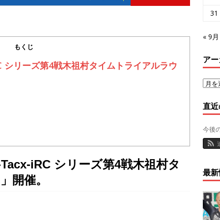
31
« 9月
もくじ
アー
x-iRC シリーズ第4戦木祖村タイムトライアルラウ
直近
今後
-Tacx-iRC シリーズ第4戦木祖村タ
最新
」開催。