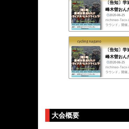
〔告知〕学連「
峰木曽おんた
2020-06-25
nichinao-
ラウンド」開催
技連盟（JICF
cycling nagano
〔告知〕学連「
峰木曽おんた
2020-06-25
nichinao-
ラウンド」開催
技連盟（JICF
大会概要