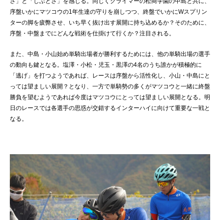
さ」と「しぶとさ」を感じる。同じくクライマーの松商学園の中島と共に、
序盤いかにマツコウの1年生達の守りを崩しつつ、終盤でいかにWスプリン
ターの脚を疲弊させ、いち早く抜け出す展開に持ち込めるか？そのために、
序盤・中盤までにどんな戦術を仕掛けて行くか？注目される。
また、中島・小山始め単騎出場者が勝利するためには、他の単騎出場の選手
の動向も鍵となる。塩澤・小松・児玉・黒澤の4名のうち誰かが積極的に
「逃げ」を打つようであれば、レースは序盤から活性化し、小山・中島にと
っては望ましい展開？となり、一方で単騎勢の多くがマツコウと一緒に終盤
勝負を望むようであれば今度はマツコウにとっては望ましい展開となる。明
日のレースでは各選手の思惑が交錯するインターハイに向けて重要な一戦と
なる。