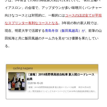
イアスロン」の会場で、アップダウンが多い味噌川くパンチャー
向けなコースとは対照的に、一般的には
コースのほぼ全てが平坦
なスプリンター有利なコースとなる
。3年前の秋の新人戦では、
現在、明星大学で活躍する
青島冬弥（飯田風越高）が
、前筆の山
田拓海と共に飯田風越のチーム力を見せつけ優勝を果たしてい
る。
cycling nagano
〔速報〕2018長野県高校自転車 新人戦ロードレース
結果
2018-10-20
〔速報〕2018長野県高校自転車 新人戦ロードレース結果 本日10月20日
（土）野沢温泉オリンピックスポーツパークにて2018年の高校自転車新人戦の
ロードレースが行われた。天候は生憎の雨となったが、選手...