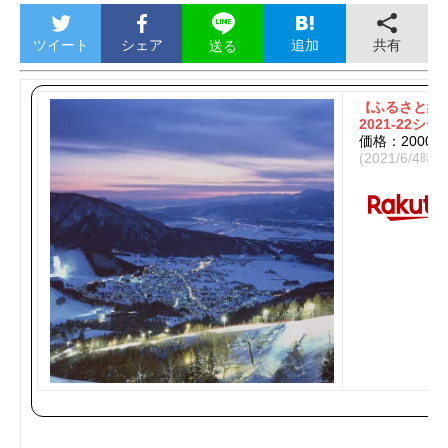
ツイート
シェア
追加
共有
送る
【
ふるさと納税
2021-22シ
価格：2000
(2021/6/4時点