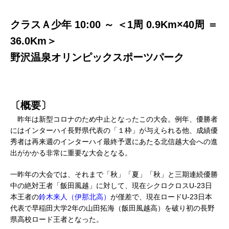
クラスＡ少年 10:00 ～ ＜1周 0.9Km×40周 ＝
36.0Km＞
野沢温泉オリンピックスポーツパーク
〔概要〕
昨年は新型コロナのため中止となったこの大会。例年、優勝者
にはインターハイ長野県代表の「１枠」が与えられる他、成績優
秀者は再来週のインターハイ最終予選にあたる北信越大会への進
出がかかる非常に重要な大会となる。
一昨年の大会では、それまで「秋」「夏」「秋」と三期連続優勝
中の絶対王者「飯田風越」に対して、現在シクロクロスU-23日
本王者の
鈴木来人（伊那北高）
が僅差で、現在ロードU-23日本
代表で早稲田大学2年の山田拓海（飯田風越高）を破り初の長野
県高校ロード王者となった。