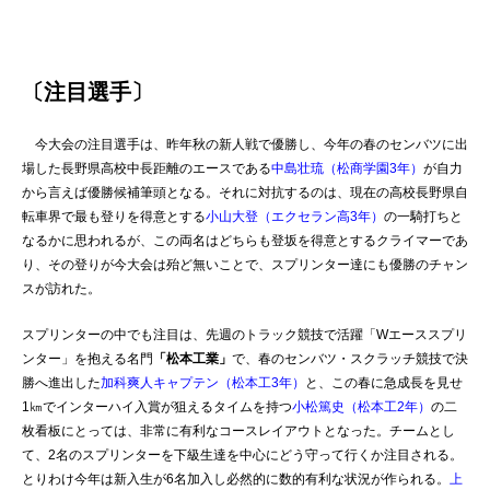
〔注目選手〕
今大会の注目選手は、昨年秋の新人戦で優勝し、今年の春のセンバツに出
場した長野県高校中長距離のエースである
中島壮琉（松商学園3年）
が自力
から言えば優勝候補筆頭となる。それに対抗するのは、現在の高校
長野県自
転車界で最も登りを得意とする
小山大登（エクセラン高3年）
の一騎打ちと
なるかに思われるが、この両名はどちらも登坂を得意とするクライマーであ
り、その登りが今大会は殆ど無いことで、スプリンター達にも優勝のチャン
スが訪れた。
スプリンターの中でも注目は、先週のトラック競技で活躍「Wエーススプリ
ンター」を抱える名門
「松本工業」
で、春のセンバツ・スクラッチ競技で決
勝へ進出した
加科爽人キャプテン（松本工3年）
と、この春に急成長を見せ
1㎞でイン
ターハイ入賞が狙えるタイムを持つ
小松篤史（松本工2年）
の二
枚看板にとっては、非常に有利なコースレイアウトとなった。チームとし
て、2名のスプリンターを下級生達を中心にどう守って行くか注目される。
とりわけ今年
は新入生が6名加入し必然的に数的有利な状況が作られる。
上