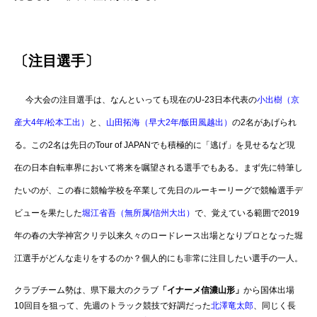
〔注目選手〕
今大会の注目選手は、なんといっても現在のU-23日本代表の
小出樹（京
産大4年/松本工出）
と、
山田拓海（早大2年/飯田風越出）
の2名があげられ
る。この2名は先日のTour of JAPANでも積極的に「逃げ」を見せるなど現
在の日本自転車界において将来を嘱望される選手でもある。
まず先に特筆し
たいのが、この春に競輪学校を卒業して先日のルーキーリーグで競輪選手デ
ビューを果たした
堀江省吾（無所属/信州大出）
で、覚えている範囲で2019
年の春の大学神宮クリテ以来久々のロードレース出場となりプロとなった堀
江選手がどんな走りをするのか？個人的にも非常に注目したい選手の一人。
クラブチーム勢は、県下最大のクラブ
「イナーメ信濃山形」
から国体出場
10回目を狙って、先週のトラック競技で好調だった
北澤竜太郎
、同じく長