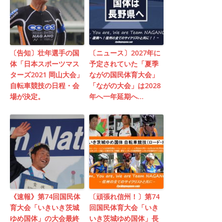
〔告知〕壮年選手の国
〔ニュース〕2027年に
体「日本スポーツマス
予定されていた「夏季
ターズ2021 岡山大会」
ながの国民体育大会」
自転車競技の日程・会
「ながの大会」は2028
場が決定。
年へ一年延期へ…
《速報》第74回国民体
〔頑張れ信州！〕第74
育大会「いきいき茨城
回国民体育大会「いき
ゆめ国体」の大会最終
いき茨城ゆめ国体」長