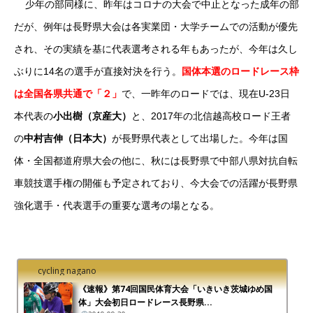
少年の部同様に、昨年はコロナの大会で中止となった成年の部
だが、例年は長野県大会は各実業団・大学チームでの活動が優先
され、その実績を基に代表選考される年もあったが、今年は久し
ぶりに14名の選手が直接対決を行う。
国体本選のロードレース枠
は全国各県共通で「２」
で、一昨年のロードでは、現在U-23日
本代表の
小出樹（京産大）
と、2017年の北信越高校ロード王者
の
中村吉伸（日本大）
が長野県代表として出場した。今年は国
体・全国都道府県大会の他に、秋には長野県で中部八県対抗自転
車競技選手権の開催も予定されており、今大会での活躍が長野県
強化選手・代表選手の重要な選考の場となる。
cycling nagano
《速報》第74回国民体育大会「いきいき茨城ゆめ国
体」大会初日ロードレース長野県...