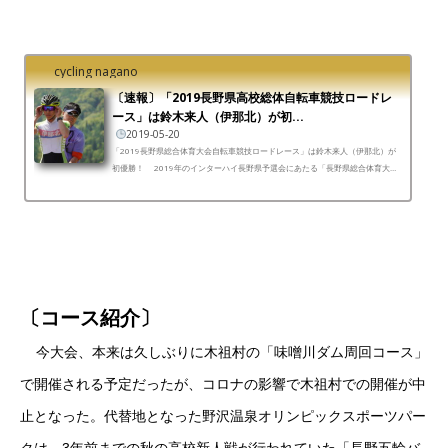
cycling nagano
〔速報〕「2019長野県高校総体自転車競技ロードレ
ース」は鈴木来人（伊那北）が初...
2019-05-20
「2019長野県総合体育大会自転車競技ロードレース」は鈴木来人（伊那北）が
初優勝！ 2019年のインターハイ長野県予選会にあたる「長野県総合体育大会
自転車競技ロードレース」は、5月19日（日）の2 Days R...
〔コース紹介〕
今大会、本来は久しぶりに木祖村の「味噌川ダム周回コース」
で開催される予定だったが、コロナの影響で木祖村での開催が中
止となった。代替地となった野沢温泉オリンピックスポーツパー
クは、3年前までの秋の高校新人戦が行われていた「長野五輪バ