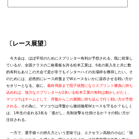
最終予選となる令和2年長野県高校自転車新人戦ロード...
〔レース展望〕
今大会は、ほぼ平坦のためにスプリンター有利が予想される。既に前筆し
ているが、全国クラスの二枚看板を誇る松本工業は、6名の新入生と共に数
的有利もありこの大会で是が非でもインターハイの出場枠を獲得したい。そ
のためには、必然的にレース終盤までWエースをいかに温存させる戦い方が
セオリーとなる。仮に、
最終局面まで団子状態になりスプリント勝負に持ち
込めれば、強力なスプリンターが2名いる松本工業の有利は動かしがたく、
マツコウはチームとして、序盤からこの展開に持ち込んで行く戦い方が予想
される。
その為に、マツコウは序盤から徹頭徹尾Wエースを守るか？もしく
は、1年生の走れる3名を「逃がし」先制攻撃を仕掛けるか？その戦い方が
注目される。
一方で、選手個々の持久力という意味では、エクセラン高校の小山に「強