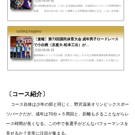
2019-09-30
第74回国民体育大会「いきいき茨城ゆめ国体」大会初日ロードレース長野県勢の
結果。 本日9月29日（日）に開幕した令和最初の国体となる「いきいき茨城ゆ
め国体 自転車競技」は本日が大会初日。つくば市の...
cycling nagano
〔速報〕第73回国民体育大会 成年男子ロードレース
で小出樹（京産大‐松本工出）が...
2018-09-29
福井国体ケイリンで小出樹（京産大ー松工）が５位入賞福井国体自転車競技は大
会五日目の競技最終日、成年男子ロードレースで小出樹（京産大）が５着とな
り、今大会の自転車競技で長野県三人目の入賞者となった。...
〔コース紹介〕
コース自体は少年の部と同じく、野沢温泉オリンピックスポー
ツパークだが、成年は70分＋５周回と、距離もさることながらレ
ース時間が長くなる。この中で各選手がどんなパフォーマンスを
見せるか？非常に注目が集まる。