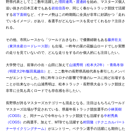
野県代表としてここ数年活躍した
増田遼馬
・
渡邊鈴
を始め、マスターズ個人
追い抜きの日本王者でもある
岩佐信吾
や、同じく春からトラック競技で活躍
する
岩下直樹
など、イナーメ勢はこの時期既に全員が非常に好調かつ「走れ
ているイメージ」があり、各選手がどんなレースを見せてくれるか？注目さ
れる。
その他、市民レースから「ツールドおきなわ」で優勝経験もある
藤井壮太
（東洋水産ロードレース部）
も出場。一昨年の菜の花飯山ロードでしか実際
の走りを見ていないので、どんな走りをするのか個人的にも注目したい。
大学勢では、前筆の小出・山田に加えて
山浦秀明（松本大2年）
・
青島冬弥
（明星大2年/飯田風越出）
と、ここ数年の長野県高校代表を牽引したメンバ
ーがエントリーした。特に昨年コロナの影響で学連のレースに殆ど出場する
ことが出来なかった山浦秀明は、松本トラック・長野県大会トラック競技と
非常に士気も高くロードでも存在感を示したい。
長野県が誇るマスターズカテゴリーも混走となる。注目はもちろんワールド
マスターズ出場が予定されている、県最年長トラック競技選手の
小林英樹
（COGS）
と、同チームで今年からトラック競技でも活躍する
中村秀典
（COGS）
の両選手。加えて、MTBでも活躍する
村田隆（テクニカルパート
ナーサイクリングチーム）
がエントリー。ベテラン選手の活躍にも期待した