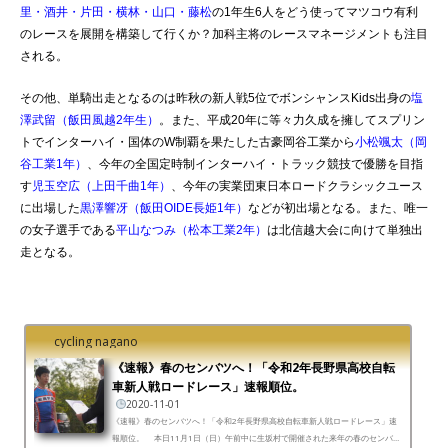
里・酒井・片田・横林・山口・藤松
の1年生6人をどう使ってマツコウ有利
のレースを展開を構築して行くか？加科主将のレースマネージメントも注目
される。
その他、単騎出走となるのは昨秋の新人戦5位でボンシャンスKids出身の
塩
澤武留（飯田風越2年生）
。また、平成20年に等々力久成を擁してスプリン
トでインターハイ・国体のW制覇を果たした古豪岡谷工業から
小松颯太（岡
谷工業1年）
、今年の全国定時制インターハイ・トラック競技で優勝を目指
す
児玉空広（上田千曲1年）
、今年の実業団東日本ロードクラシックユース
に出場した
黒澤響冴（飯田OIDE長姫1年）
などが初出場となる。また、唯一
の女子選手である
平山なつみ（松本工業2年）
は北信越大会に向けて単独出
走となる。
cycling nagano
《速報》春のセンバツへ！「令和2年長野県高校自転
車新人戦ロードレース」速報順位。
2020-11-01
《速報》春のセンバツへ！「令和2年長野県高校自転車新人戦ロードレース」速
報順位。 本日11月1日（日）午前中に生坂村で開催された来年の春のセンバツ