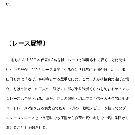
い。
〔レース展望〕
もちろんU-23日本代表の2名を軸にレースが展開されて行くことは間違
いないのだが、どんなレース展開になるかは？非常に予測が難しい。小出・
山田と共に「逃げ」を得意とする選手だけに、この二人が積極的に逃げた場
合、もはや誰がこの二人の「逃げ」に飛び乗り我慢くらべを制するか？そん
なレースも予測される。また、注目の競輪・堀江プロも信州大学時代は学連
ロードレース2部を走る実力者であり、7月の一般戦デビューを控えてのプ
レシーズンレースという意味でも序盤から負荷の高い走りで一気に集団から
逃げることも予想される。