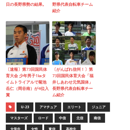
日の長野県勢の結果。
野県代表自転車チーム
紹介
〔速報〕第73回国民体
〔がんばれ信州！〕第
育大会 少年男子1㎞タ
73回国民体育大会「福
イムトライアルで菊池
井しあわせ元気国体」
岳仁（岡谷南）が4位入
長野県代表自転車チー
賞
ム紹介
U-23
アマチュア
エリート
ジュニア
マスターズ
ロード
中信
北信
南信
大学生
女性
東信
高校生