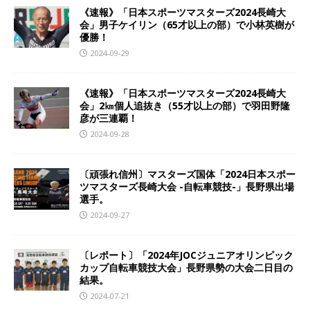
《速報》「日本スポーツマスターズ2024長崎大
会」男子ケイリン（65才以上の部）で小林英樹が
優勝！
2024-09-29
《速報》「日本スポーツマスターズ2024長崎大
会」2㎞個人追抜き（55才以上の部）で羽田野隆
彦が三連覇！
2024-09-28
〔頑張れ信州〕マスターズ国体「2024日本スポー
ツマスターズ長崎大会 -自転車競技-」長野県出場
選手。
2024-09-27
〔レポート〕「2024年JOCジュニアオリンピック
カップ自転車競技大会」長野県勢の大会二日目の
結果。
2024-07-21