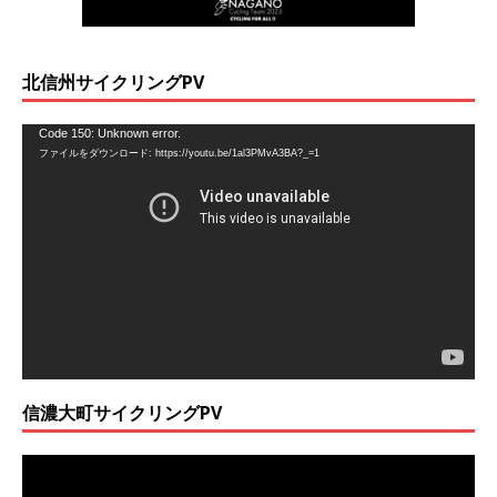
北信州サイクリングPV
動
Code 150: Unknown error.
ファイルをダウンロード: https://youtu.be/1al3PMvA3BA?_=1
画
プ
レ
ー
ヤ
ー
信濃大町サイクリングPV
動
画