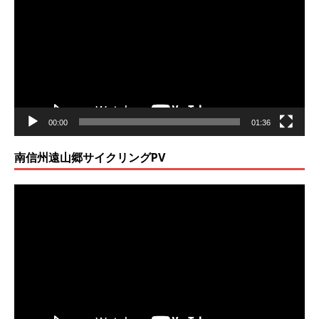
プ
レ
ー
ヤ
ー
00:00
01:36
南信州遠山郷サイクリングPV
動
画
プ
レ
ー
ヤ
ー