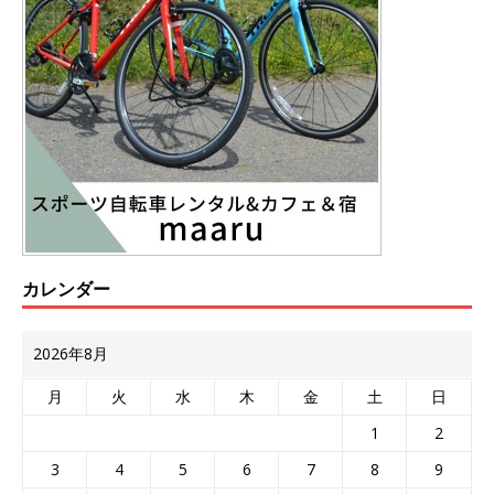
カレンダー
2026年8月
月
火
水
木
金
土
日
1
2
3
4
5
6
7
8
9