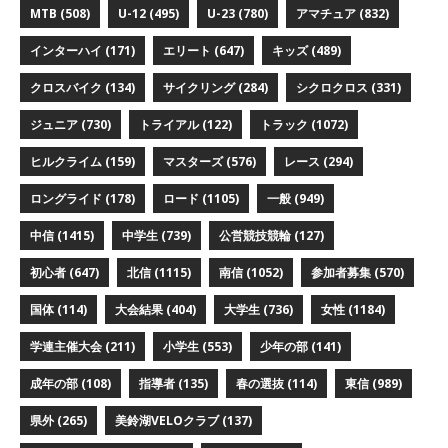
MTB
(508)
U-12
(495)
U-23
(780)
アマチュア
(832)
インターハイ
(171)
エリート
(647)
キッズ
(489)
クロスバイク
(134)
サイクリング
(284)
シクロクロス
(331)
ジュニア
(730)
トライアル
(122)
トラック
(1072)
ヒルクライム
(159)
マスターズ
(576)
レース
(294)
ロングライド
(178)
ロード
(1105)
一般
(949)
中信
(1415)
中学生
(739)
公営競技競輪
(127)
初心者
(647)
北信
(1115)
南信
(1052)
参加者募集
(570)
国体
(114)
大会結果
(404)
大学生
(736)
女性
(1184)
学連主催大会
(211)
小学生
(553)
少年の部
(141)
成年の部
(108)
指導者
(135)
春の選抜
(114)
東信
(989)
県外
(265)
美鈴湖VELOクラブ
(137)