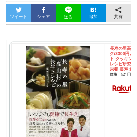
ツイート
シェア
追加
共有
送る
長寿の里高山
ク/3300円以
ト クッキング
レシピ研究家 
栄養 長寿 運動
価格：621円（