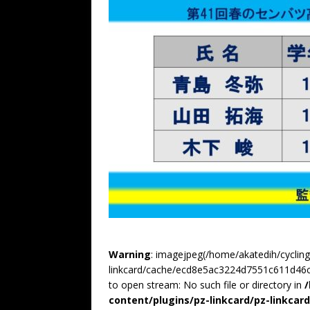
Warning
: imagejpeg(/home/akatedih/cyclin
linkcard/cache/ecd8e5ac3224d7551c611d46c
to open stream: No such file or directory in
content/plugins/pz-linkcard/pz-linkcar