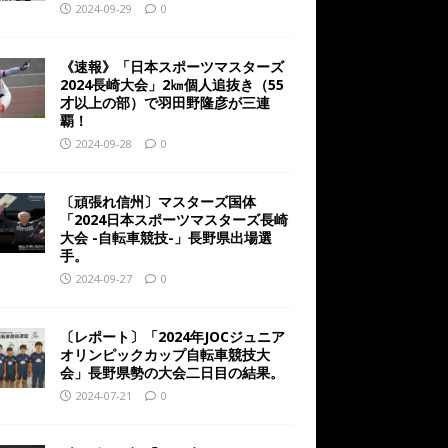
2024-09-29
0
《速報》「日本スポーツマスターズ
2024長崎大会」2㎞個人追抜き（55
才以上の部）で羽田野隆彦が三連
覇！
2024-09-28
0
〔頑張れ信州〕マスターズ国体
「2024日本スポーツマスターズ長崎
大会 -自転車競技-」長野県出場選
手。
2024-09-27
0
〔レポート〕「2024年JOCジュニア
オリンピックカップ自転車競技大
会」長野県勢の大会二日目の結果。
2024-07-21
0