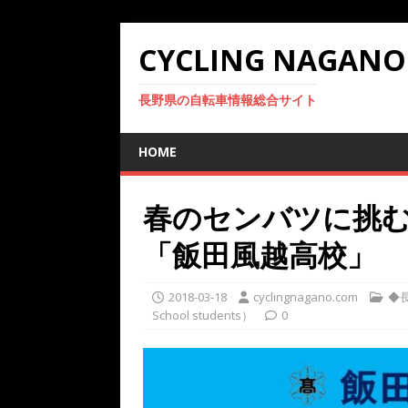
CYCLING NAGANO
長野県の自転車情報総合サイト
HOME
春のセンバツに挑む
「飯田風越高校」
2018-03-18
cyclingnagano.com
◆長
School students）
0