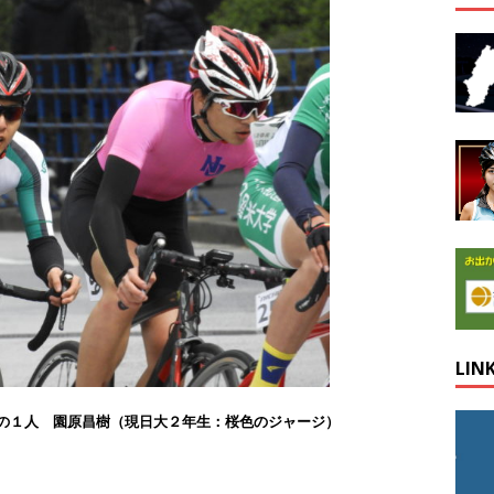
LIN
の１人 園原昌樹（現日大２年生：桜色のジャージ）