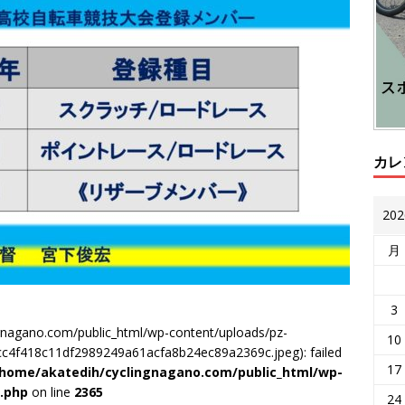
カレ
20
月
3
gnagano.com/public_html/wp-content/uploads/pz-
10
c4f418c11df2989249a61acfa8b24ec89a2369c.jpeg): failed
17
/home/akatedih/cyclingnagano.com/public_html/wp-
d.php
on line
2365
24