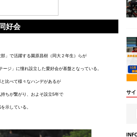
同好会
部」で活躍する園原昌樹（同大２年生）らが
an 飯田ステージ」に憧れ設立した愛好会が基盤となっている。
部と比べて様々なハンデがあるが
サイ
持ちが繋がり、およそ設立5年で
感を示している。
INF