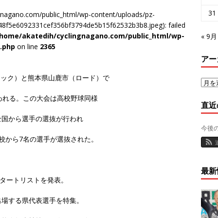
31
gnagano.com/public_html/wp-content/uploads/pz-
8f5e6092331cef356bf3794de5b15f62532b3b8.jpeg): failed
/home/akatedih/cyclingnagano.com/public_html/wp-
« 9月
d.php
on line
2365
アー
トラック）と熊本県山鹿市（ロード）で
われる。この大会は高校野球同様
直近
全国から選手の選抜が行われ
今後
校から7名の選手が選抜された。
最新
スタートリストを発表。
出場する県代表選手を特集。