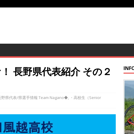
！ 長野県代表紹介 その２
INF
野県代表/県選手情報 Team Nagano◆
,
・高校生（Senior