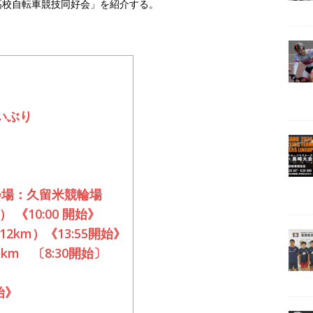
高校自転車競技同好会」を紹介する。
いぶり
会場：久留米競輪場
《10:00 開始》
km）《13:55開始》
m 〔8:30開始〕
始》