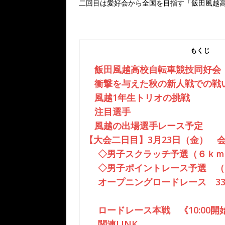
二回目は愛好会から全国を目指す「飯田風越
もくじ
飯田風越高校自転車競技同好会
衝撃を与えた秋の新人戦での戦
風越1年生トリオの挑戦
注目選手
風越の出場選手レース予定
【大会二日目】3月23日（金） 
◇男子スクラッチ予選（６ｋｍ） 
◇男子ポイントレース予選 （12
オープニングロードレース 33k
ロードレース本戦 《10:00開
関連LINK