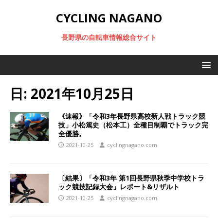
CYCLING NAGANO
長野県の自転車情報総合サイト
日:
2021年10月25日
《速報》「令和3年長野県高校新人戦トラック競
技」小松篤史（松本工）全種目制覇でトラック完
全優勝。
2021-10-25
cyclingnagano.com
〔結果〕「令和3年 第1回長野県秋季中学校トラ
ック競技記録大会」レポート&リザルト
2021-10-25
cyclingnagano.com