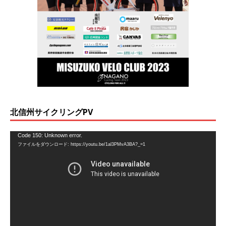
北信州サイクリングPV
動
Code 150: Unknown error.
ファイルをダウンロード: https://youtu.be/1al3PMvA3BA?_=1
画
プ
レ
ー
ヤ
ー