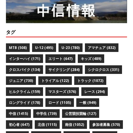
タグ
MTB
(508)
U-12
(495)
U-23
(780)
アマチュア
(832)
インターハイ
(171)
エリート
(647)
キッズ
(489)
クロスバイク
(134)
サイクリング
(284)
シクロクロス
(331)
ジュニア
(730)
トライアル
(122)
トラック
(1072)
ヒルクライム
(159)
マスターズ
(576)
レース
(294)
ロングライド
(178)
ロード
(1105)
一般
(949)
中信
(1415)
中学生
(739)
公営競技競輪
(127)
初心者
(647)
北信
(1115)
南信
(1052)
参加者募集
(570)