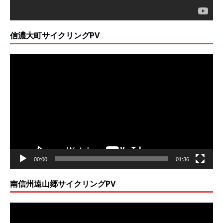
信濃大町サイクリングPV
動
画
プ
レ
ー
ヤ
ー
00:00
01:36
南信州遠山郷サイクリングPV
動
画