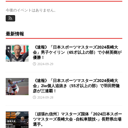
今後のイベントはありません。
最新情報
《速報》「日本スポーツマスターズ2024長崎大
会」男子ケイリン（65才以上の部）で小林英樹が
優勝！
2024-09-29
《速報》「日本スポーツマスターズ2024長崎大
会」2㎞個人追抜き（55才以上の部）で羽田野隆
彦が三連覇！
2024-09-28
〔頑張れ信州〕マスターズ国体「2024日本スポー
ツマスターズ長崎大会 -自転車競技-」長野県出場
選手。