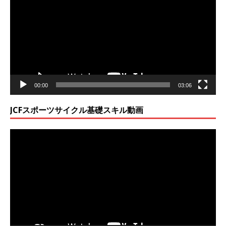
プ
レ
ー
ヤ
ー
00:00
03:06
JCFスポーツサイクル基礎スキル動画
動
画
プ
レ
ー
ヤ
ー