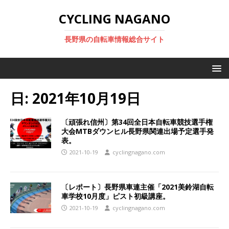
CYCLING NAGANO
長野県の自転車情報総合サイト
日:
2021年10月19日
〔頑張れ信州〕第34回全日本自転車競技選手権
大会MTBダウンヒル長野県関連出場予定選手発
表。
2021-10-19
cyclingnagano.com
〔レポート〕長野県車連主催「2021美鈴湖自転
車学校10月度」ピスト初級講座。
2021-10-19
cyclingnagano.com