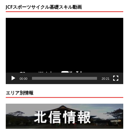
JCFスポーツサイクル基礎スキル動画
動
画
プ
レ
ー
ヤ
ー
00:00
20:21
エリア別情報