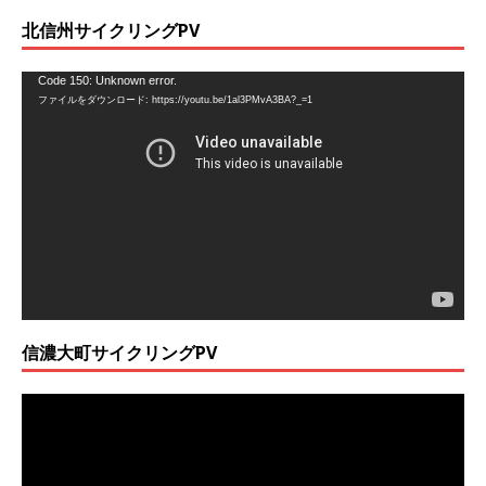
北信州サイクリングPV
動
Code 150: Unknown error.
ファイルをダウンロード: https://youtu.be/1al3PMvA3BA?_=1
画
プ
レ
ー
ヤ
ー
信濃大町サイクリングPV
動
画
プ
レ