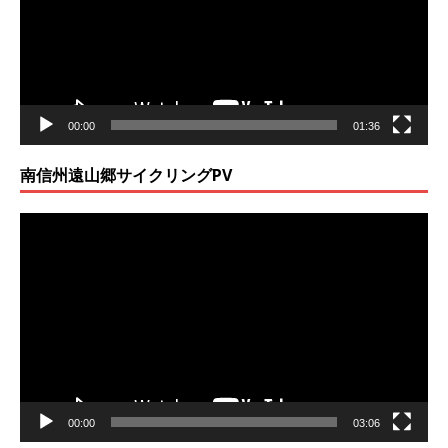
ー
ヤ
ー
00:00
01:36
南信州遠山郷サイクリングPV
動
画
プ
レ
ー
ヤ
ー
00:00
03:06