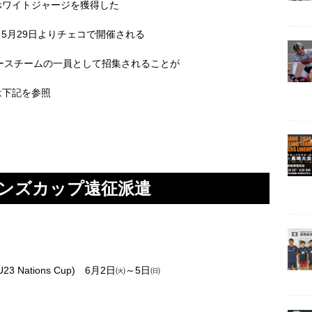
ホワイトジャージを獲得した
5月29日よりチェコで開催される
レースチームの一員として招集されることが
は下記を参照
ョンズカップ遠征派遣
（UCI U23 Nations Cup) 6月2日㈫～5日㈰