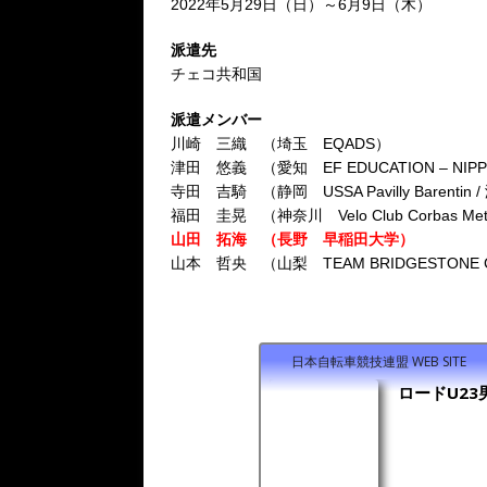
2022年5月29日（日）～6月9日（木）
派遣先
チェコ共和国
派遣メンバー
川崎 三織 （埼玉 EQADS）
津田 悠義 （愛知 EF EDUCATION – NIPP
寺田 吉騎 （静岡 USSA Pavilly Barenti
福田 圭晃 （神奈川 Velo Club Corbas Met
山田 拓海 （長野 早稲田大学）
山本 哲央 （山梨 TEAM BRIDGESTONE 
日本自転車競技連盟 WEB SITE
ロードU2