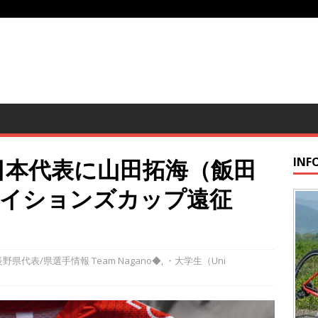
3日本代表に山田拓海（飯田
INF
ネイションズカップ遠征
野県代表/県選手情報 Team Nagano◆
,
・大学生（Uni