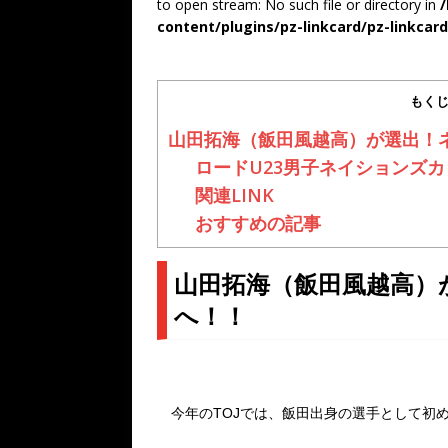
to open stream: No such file or directory in
content/plugins/pz-linkcard/pz-linkcar
もく
山田拓海（飯田風越高）が選出！
ロードU23男子ネイションズ
関連LINK
おすすめの記事
山田拓海（飯田風越高）
へ！！
今年のTOJでは、飯田出身の選手として初めてTo