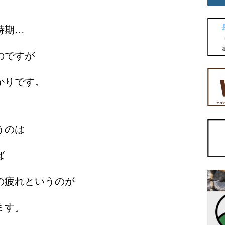
時期…
のですが
かりです。
うのは
ば
の疲れというのが
ます。