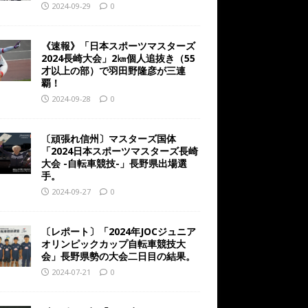
2024-09-29
0
《速報》「日本スポーツマスターズ
2024長崎大会」2㎞個人追抜き（55
才以上の部）で羽田野隆彦が三連
覇！
2024-09-28
0
〔頑張れ信州〕マスターズ国体
「2024日本スポーツマスターズ長崎
大会 -自転車競技-」長野県出場選
手。
2024-09-27
0
〔レポート〕「2024年JOCジュニア
オリンピックカップ自転車競技大
会」長野県勢の大会二日目の結果。
2024-07-21
0