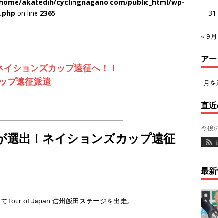
/home/akatedih/cyclingnagano.com/public_html/wp-
31
d.php
on line
2365
« 9月
じ
アー
ネイションズカップ遠征へ！！
カップ遠征派遣
直近
今後
が選出！ネイションズカップ遠征
最新
ur of Japan 信州飯田ステージを出走。