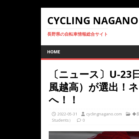
CYCLING NAGANO
長野県の自転車情報総合サイト
HOME
〔ニュース〕U‐2
風越高）が選出！
へ！！
2022-05-31
cyclingnagano.com
◆長
Students）
0