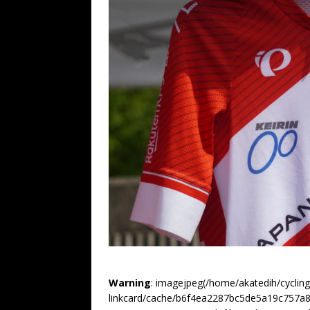
Warning
: imagejpeg(/home/akatedih/cyclin
linkcard/cache/b6f4ea2287bc5de5a19c757a8