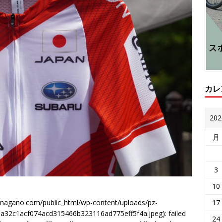
カレ
20
月
3
10
17
gnagano.com/public_html/wp-content/uploads/pz-
a32c1acf074acd315466b323116ad775eff5f4a.jpeg): failed
24