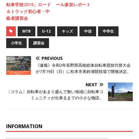
転車学校2019」ロード
ール参加レポート
＆トラック初心者・中
級者講習会
MTB
U-12
キッズ
中信
中学生
小学生
講習会
PREVIOUS
《速報》令和2年長野県高校総体自転車競技代替大会
が7月19日（日）に松本市美鈴湖競技場で開催決定。
NEXT
〔コラム〕自転車があまり盛んで無い地域に自転車コ
ミュニティが出来るまでの小さな物語。
INFORMATION