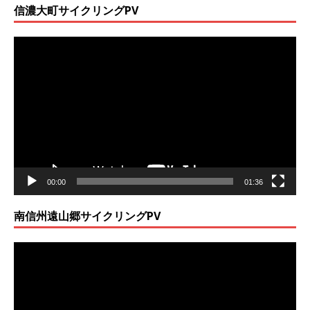
信濃大町サイクリングPV
動
画
プ
レ
ー
ヤ
ー
00:00
01:36
南信州遠山郷サイクリングPV
動
画
プ
レ
ー