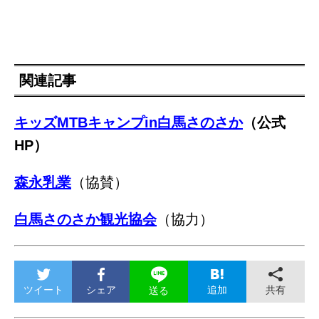
関連記事
キッズMTBキャンプin白馬さのさか
（公式
HP）
森永乳業
（協賛）
白馬さのさか観光協会
（協力）
ツイート
シェア
追加
共有
送る