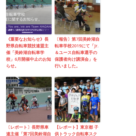
《重要なお知らせ》長
〔報告〕第7回美鈴湖自
野県自転車競技連盟主
転車学校2019にて「Jr.
催「美鈴湖自転車学
＆ユース自転車選手の
校」6月開催中止のお知
保護者向け講演会」を
らせ。
行いました。
〔レポート〕長野県車
【レポート】東京都 子
連主催「第7回美鈴湖自
供トラック自転車スク