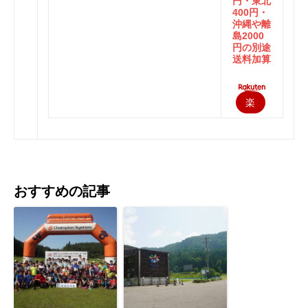
円・東北
400円・
沖縄や離
島2000
円の別途
送料加算
楽
天
で
購
おすすめの記事
入