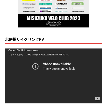
北信州サイクリングPV
動
Code 150: Unknown error.
ファイルをダウンロード: https://youtu.be/1al3PMvA3BA?_=1
画
プ
レ
ー
ヤ
ー