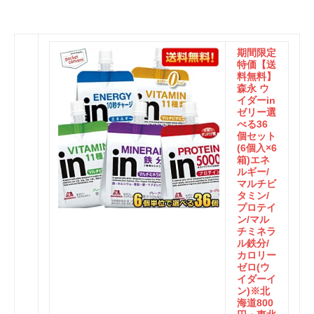
期間限定
特価【送
料無料】
森永 ウ
イダーin
ゼリー選
べる36
個セット
(6個入×6
箱)エネ
ルギー/
マルチビ
タミン/
プロテイ
ン/マル
チミネラ
ル鉄分/
カロリー
ゼロ(ウ
イダーイ
ン)※北
海道800