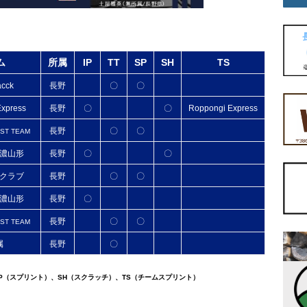
ム
所属
IP
TT
SP
SH
TS
acck
長野
〇
〇
xpress
長野
〇
〇
Roppongi Express
長野
〇
〇
ST TEAM
濃山形
長野
〇
〇
クラブ
長野
〇
〇
濃山形
長野
〇
長野
〇
〇
ST TEAM
属
長野
〇
、SP（スプリント）、SH（スクラッチ）、TS（チームスプリント）