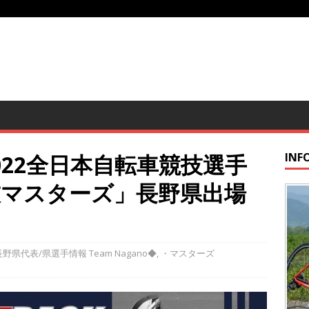
022全日本自転車競技選手
INF
技マスターズ」長野県出場
野県代表/県選手情報 Team Nagano◆
,
・マスターズ