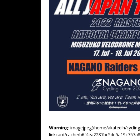
Warning
: imagejpeg(/home/akatedih/cyclin
linkcard/cache/b6f4ea2287bc5de5a19c757a8