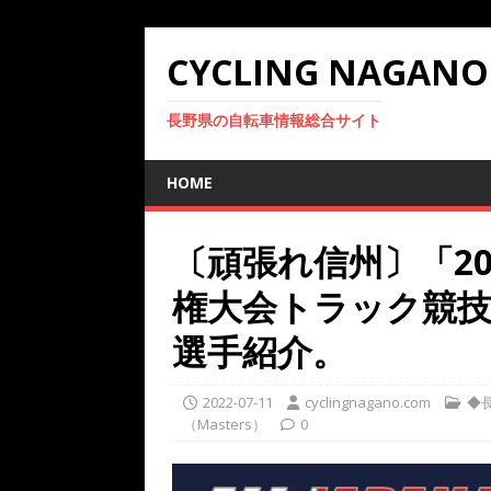
CYCLING NAGANO
長野県の自転車情報総合サイト
HOME
〔頑張れ信州〕「2
権大会トラック競
選手紹介。
2022-07-11
cyclingnagano.com
◆長
（Masters）
0