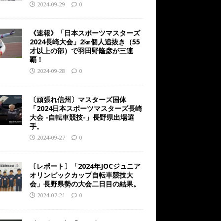
2024-09-29
0
《速報》「日本スポーツマスターズ
2024長崎大会」2㎞個人追抜き（55
才以上の部）で羽田野隆彦が三連
覇！
2024-09-28
0
〔頑張れ信州〕マスターズ国体
「2024日本スポーツマスターズ長崎
大会 -自転車競技-」長野県出場選
手。
2024-09-27
0
〔レポート〕「2024年JOCジュニア
オリンピックカップ自転車競技大
会」長野県勢の大会二日目の結果。
2024-07-21
0