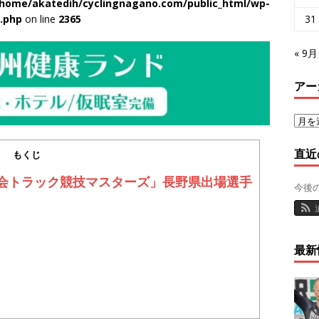
/home/akatedih/cyclingnagano.com/public_html/wp-
31
d.php
on line
2365
« 9月
アー
直近
もくじ
大会トラック競技マスターズ」長野県出場選手
今後
最新