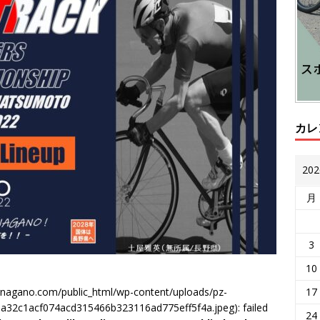
カレ
20
月
3
10
17
gnagano.com/public_html/wp-content/uploads/pz-
a32c1acf074acd315466b323116ad775eff5f4a.jpeg): failed
24