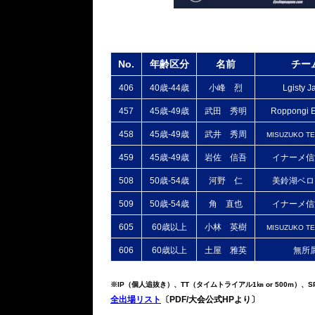
No.
年齢区分
名前
チー
406
40歳‐44歳
小峰 烈
Lgisty J
457
45歳-49歳
武田 秀明
Roppongi E
458
45歳‐49歳
武井 秀周
MISUZUKO TE
459
45歳-49歳
岩佐 信吾
イナーメ信
508
50歳-54歳
河野 仁
美鈴湖ベロ
509
50歳-54歳
角 直也
イナーメ信
605
60歳以上
小林 英樹
MISUZUKO TE
606
60歳以上
土屋 雅英
無所
※IP（個人追抜き）、TT（タイムトライアル1㎞ or 500m）
全出場リスト
〔PDF/大会公式HPより〕