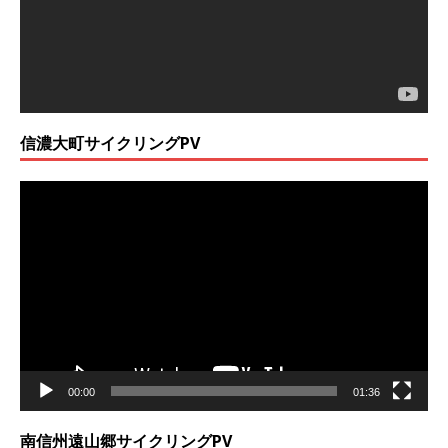
ヤ
ー
信濃大町サイクリングPV
動
画
プ
レ
ー
ヤ
ー
00:00
01:36
南信州遠山郷サイクリングPV