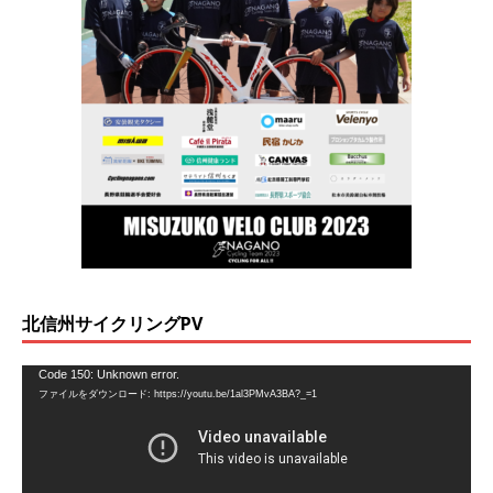
北信州サイクリングPV
動
Code 150: Unknown error.
ファイルをダウンロード: https://youtu.be/1al3PMvA3BA?_=1
画
プ
レ
ー