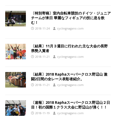
〔特別寄稿〕室内自転車競技のドイツ・ジュニア
チームが来日 華麗なフィギュアの技に息を飲
む！
2018-11-24
cyclingnagano.com
〔結果〕11月３週目に行われた主な大会の長野
県勢入賞者
2018-11-21
cyclingnagano.com
〔結果〕2018 Raphaスーパークロス野辺山 激
闘2日間の全レース表彰者紹介。
2018-11-21
cyclingnagano.com
〔速報〕2018 Raphaスーパークロス野辺山２日
目！初の国際１クラス大会に野辺山が沸く！！
2018-11-19
cyclingnagano.com