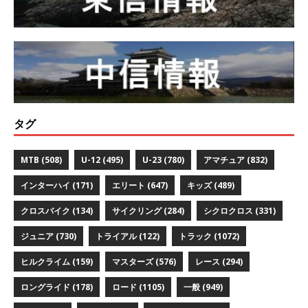
タグ
MTB
(508)
U-12
(495)
U-23
(780)
アマチュア
(832)
インターハイ
(171)
エリート
(647)
キッズ
(489)
クロスバイク
(134)
サイクリング
(284)
シクロクロス
(331)
ジュニア
(730)
トライアル
(122)
トラック
(1072)
ヒルクライム
(159)
マスターズ
(576)
レース
(294)
ロングライド
(178)
ロード
(1105)
一般
(949)