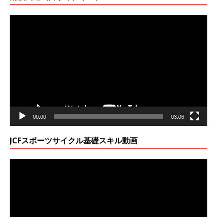
動
画
プ
レ
ー
ヤ
ー
00:00
03:06
JCFスポーツサイクル基礎スキル動画
動
画
プ
レ
ー
ヤ