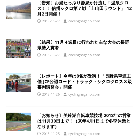
〔告知〕お湯たっぷり源泉かけ流し！温泉クロ
ス！！ 信州シクロ第７戦「上山田ラウンド」 12
月2日開催！
2018-11-27
cyclingnagano.com
〔結果〕11月４週目に行われた主な大会の長野
県勢入賞者
2018-11-27
cyclingnagano.com
〔レポート〕今年は8名が受講！「長野県車連主
催 JCF公認ロード・トラック・シクロクロス３級
審判講習会」開催
2018-11-26
cyclingnagano.com
〔お知らせ〕美鈴湖自転車競技場 2018年の営業
は11月30日まで！（来年4月1日まで冬季休業と
なります）
2018-11-25
cyclingnagano.com