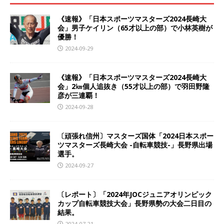
《速報》「日本スポーツマスターズ2024長崎大
会」男子ケイリン（65才以上の部）で小林英樹が
優勝！
2024-09-29
《速報》「日本スポーツマスターズ2024長崎大
会」2㎞個人追抜き（55才以上の部）で羽田野隆
彦が三連覇！
2024-09-28
〔頑張れ信州〕マスターズ国体「2024日本スポー
ツマスターズ長崎大会 -自転車競技-」長野県出場
選手。
2024-09-27
〔レポート〕「2024年JOCジュニアオリンピック
カップ自転車競技大会」長野県勢の大会二日目の
結果。
2024-07-21