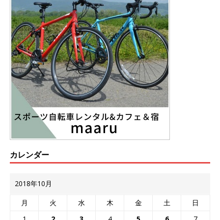
カレンダー
2018年10月
月
火
水
木
金
土
日
1
2
3
4
5
6
7