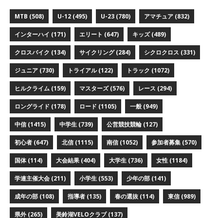
MTB
(508)
U-12
(495)
U-23
(780)
アマチュア
(832)
インターハイ
(171)
エリート
(647)
キッズ
(489)
クロスバイク
(134)
サイクリング
(284)
シクロクロス
(331)
ジュニア
(730)
トライアル
(122)
トラック
(1072)
ヒルクライム
(159)
マスターズ
(576)
レース
(294)
ロングライド
(178)
ロード
(1105)
一般
(949)
中信
(1415)
中学生
(739)
公営競技競輪
(127)
初心者
(647)
北信
(1115)
南信
(1052)
参加者募集
(570)
国体
(114)
大会結果
(404)
大学生
(736)
女性
(1184)
学連主催大会
(211)
小学生
(553)
少年の部
(141)
成年の部
(108)
指導者
(135)
春の選抜
(114)
東信
(989)
県外
(265)
美鈴湖VELOクラブ
(137)