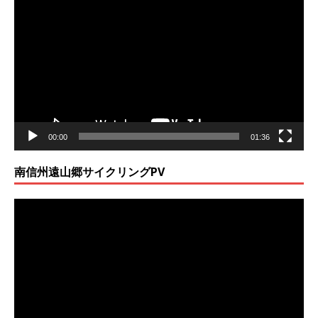
画
プ
レ
ー
ヤ
ー
00:00
01:36
南信州遠山郷サイクリングPV
動
画
プ
レ
ー
ヤ
ー