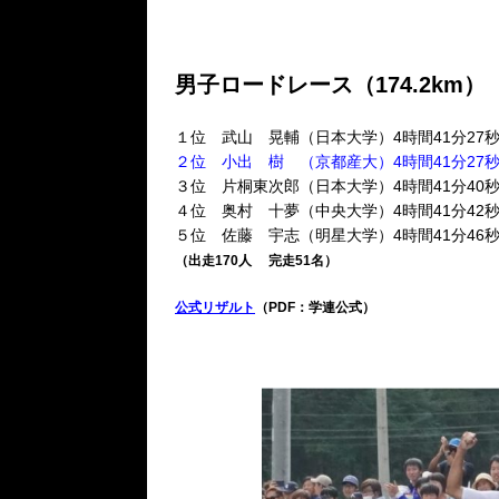
男子ロードレース（174.2km）
１位 武山 晃輔（日本大学）4時間41分27
２位 小出 樹 （京都産大）4時間41分27
３位 片桐東次郎（日本大学）4時間41分40
４位 奥村 十夢（中央大学）4時間41分42
５位 佐藤 宇志（明星大学）4時間41分46
（出走170人 完走51名）
公式リザルト
（PDF：学連公式）