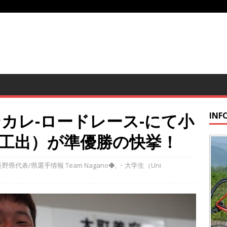
ンカレ-ロードレース-にて小
INF
工出）が準優勝の快挙！
野県代表/県選手情報 Team Nagano◆
,
・大学生（Uni