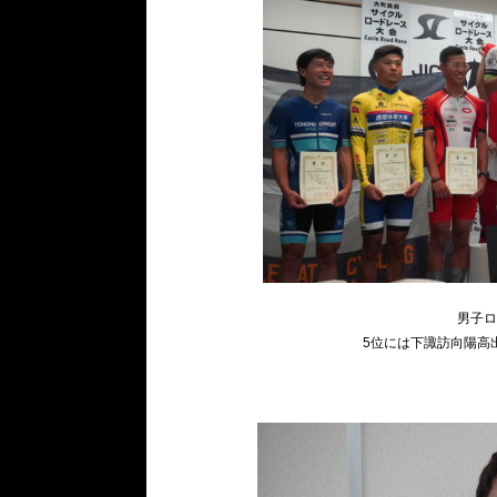
男子
5位には下諏訪向陽高