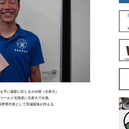
品を手に撮影に応じる小出樹（京産大）
のツールド北海道に京産大で出場。
長野県代表として茨城国体が控える。