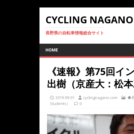
CYCLING NAGANO
長野県の自転車情報総合サイト
HOME
《速報》第75回イ
出樹（京産大：松本
2019-09-01
cyclingnagano.com
◆長
Students）
0