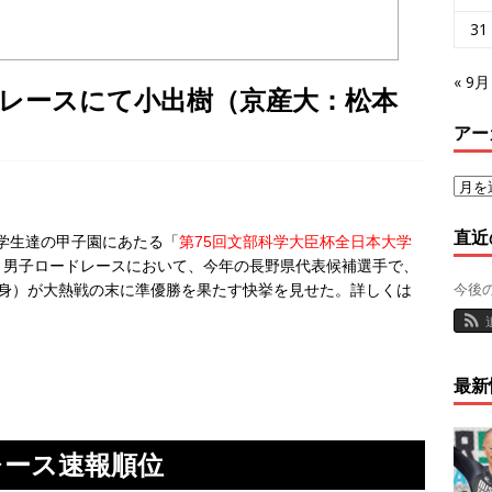
31
« 9月
ドレースにて小出樹（京産大：松本
アー
直近
学生達の甲子園にあたる「
第75回文部科学大臣杯全日本大学
）男子ロードレースにおいて、今年の長野県代表候補選手で、
今後
出身）が大熱戦の末に準優勝を果たす快挙を見せた。詳しくは
最新
レース速報順位