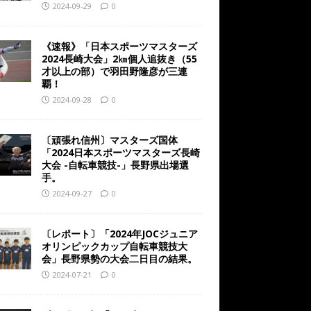
2024-09-29
0
《速報》「日本スポーツマスターズ
2024長崎大会」2㎞個人追抜き（55
才以上の部）で羽田野隆彦が三連
覇！
2024-09-28
0
〔頑張れ信州〕マスターズ国体
「2024日本スポーツマスターズ長崎
大会 -自転車競技-」長野県出場選
手。
2024-09-27
0
〔レポート〕「2024年JOCジュニア
オリンピックカップ自転車競技大
会」長野県勢の大会二日目の結果。
2024-07-21
0