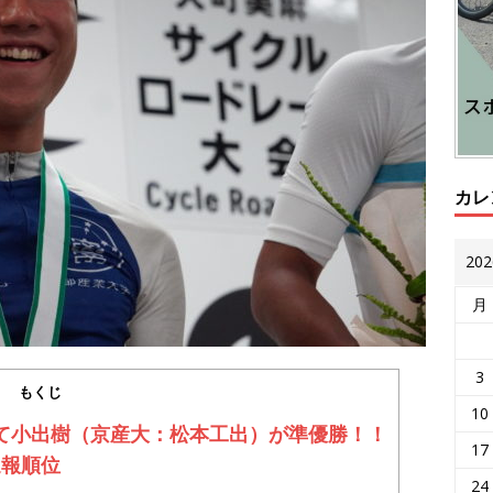
カレ
20
月
3
もくじ
10
にて小出樹（京産大：松本工出）が準優勝！！
17
速報順位
24