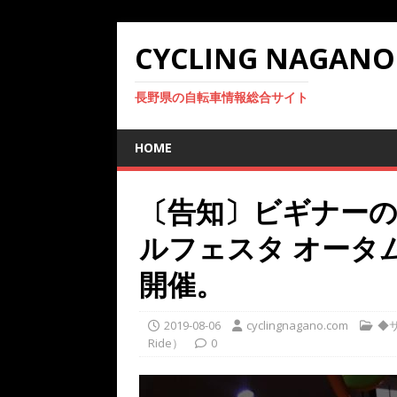
CYCLING NAGANO
長野県の自転車情報総合サイト
HOME
〔告知〕ビギナー
ルフェスタ オータ
開催。
2019-08-06
cyclingnagano.com
◆サ
Ride）
0