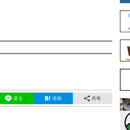
送る
追加
共有