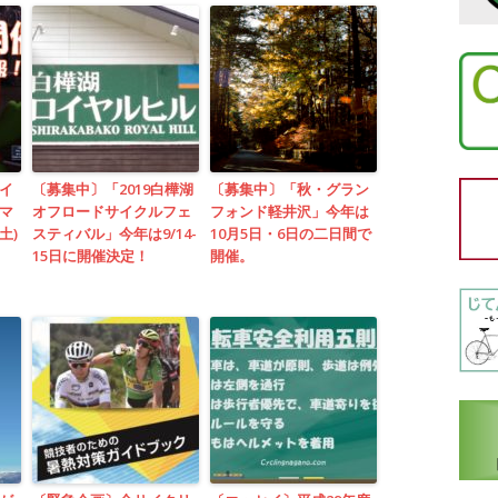
イ
〔募集中〕「2019白樺湖
〔募集中〕「秋・グラン
マ
オフロードサイクルフェ
フォンド軽井沢」今年は
土)
スティバル」今年は9/14-
10月5日・6日の二日間で
15日に開催決定！
開催。