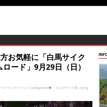
の方お気軽に「白馬サイク
INF
ムロード」9月29日（日）
イクリングイベント Cycling Event◆
,
・ロングライド系（Long