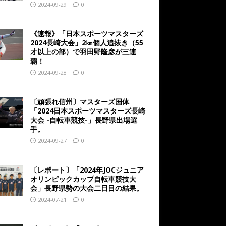
2024-09-29
0
《速報》「日本スポーツマスターズ
2024長崎大会」2㎞個人追抜き（55
才以上の部）で羽田野隆彦が三連
覇！
2024-09-28
0
〔頑張れ信州〕マスターズ国体
「2024日本スポーツマスターズ長崎
大会 -自転車競技-」長野県出場選
手。
2024-09-27
0
〔レポート〕「2024年JOCジュニア
オリンピックカップ自転車競技大
会」長野県勢の大会二日目の結果。
2024-07-21
0