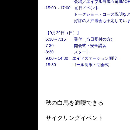
会場／エイブル白馬五竜IIMOR
15:00～17:00 前日イベント
トークショー・コース説明な
好評の大抽選会も予定していま
【9月29日（日）】
6:30～7:15 受付（当日受付の方）
7:30 開会式・安全講習
8:30 スタート
9:00～14:30 エイドステーション開設
15:30 ゴール制限・閉会式
秋の白馬を満喫できる
サイクリングイベント