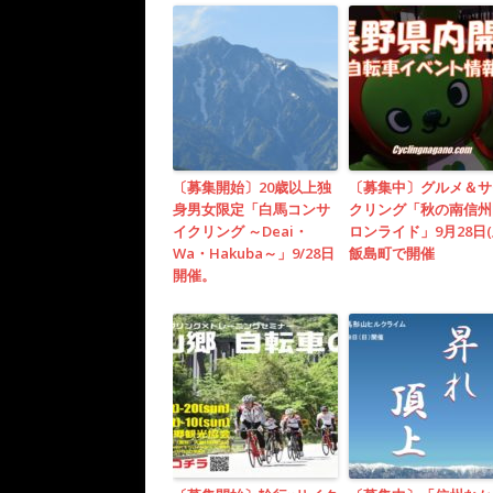
〔募集開始〕20歳以上独
〔募集中〕グルメ＆サ
身男女限定「白馬コンサ
クリング「秋の南信州
イクリング ～Deai・
ロンライド」9月28日(
Wa・Hakuba～」9/28日
飯島町で開催
開催。