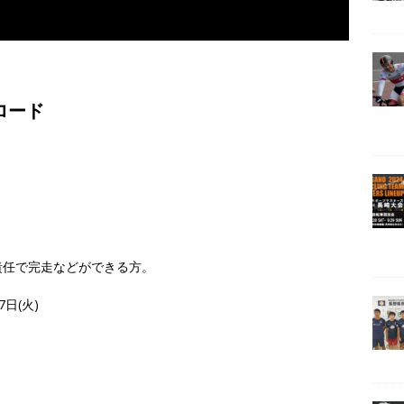
ロード
責任で完走などができる方。
7日(火)