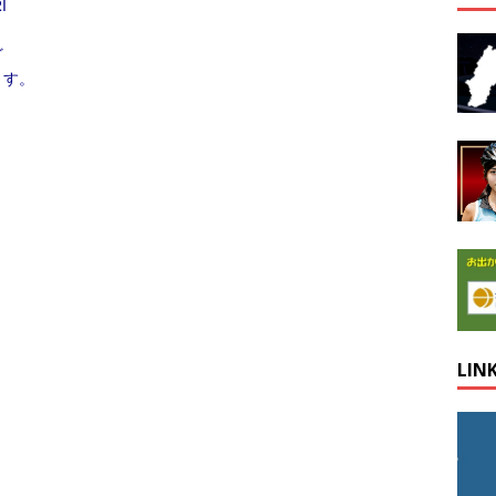
I
ど
す。
LIN