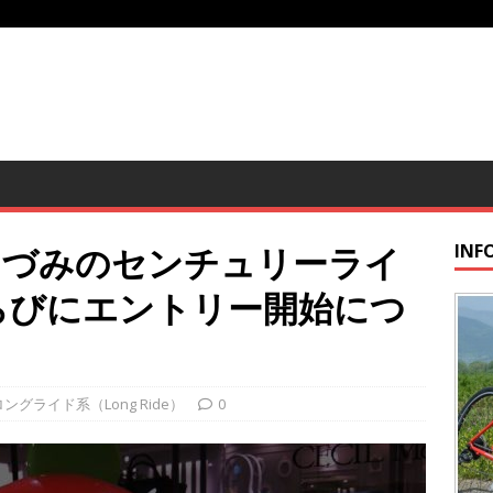
あづみのセンチュリーライ
INF
ならびにエントリー開始につ
ングライド系（Long Ride）
0