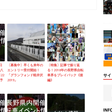
日
〔募集中〕早くも来年の
〔特集〕記事で振り返
・八
エントリー受付開始！
る！2018年の長野県自転
サイ
22
「グランフォンド軽井沢
車界をプレイバック《後
予
2019」
編》
INF