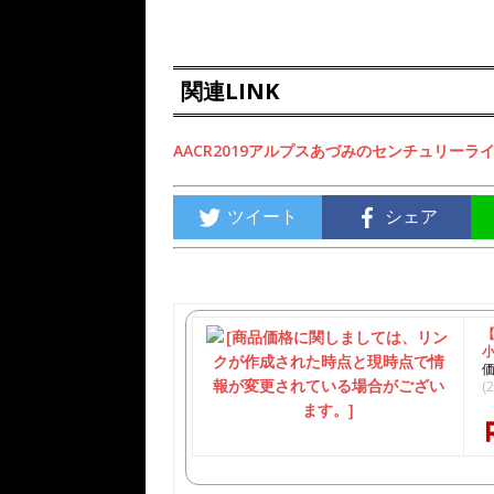
関連LINK
AACR2019アルプスあづみのセンチュリーラ
ツイート
シェア
小
価
(