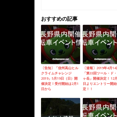
おすすめの記事
〔告知〕「信州高山ヒル
〔速報〕2019年4月14
クライムチャレンジ
「第33回ツール・ド
2019」5月19日（日）開
ヶ岳」開催決定！ 12月
催決定！受付開始は2月1
日よりエントリー開始
日から
定！！