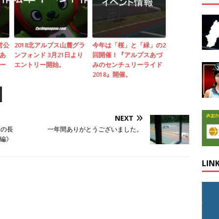
営公
2018北アルプス山麓グラ
今年は「桜」と「緑」の2
あ
ンフォンド 3月21日より
回開催！『アルプスあづ
ー
エントリー開始。
みのセンチュリーライド
2018』開催。
NEXT
年の長
一年間ありがとうございました。
編》
LIN