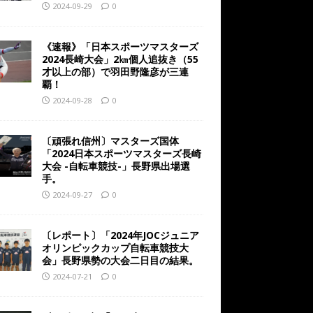
2024-09-29
0
《速報》「日本スポーツマスターズ
2024長崎大会」2㎞個人追抜き（55
才以上の部）で羽田野隆彦が三連
覇！
2024-09-28
0
〔頑張れ信州〕マスターズ国体
「2024日本スポーツマスターズ長崎
大会 -自転車競技-」長野県出場選
手。
2024-09-27
0
〔レポート〕「2024年JOCジュニア
オリンピックカップ自転車競技大
会」長野県勢の大会二日目の結果。
2024-07-21
0