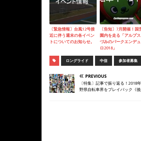
〔緊急情報〕台風12号接
〔告知〕7月開催！国
近に伴う週末の各イベン
園内を走る「アルプス
トについてのお知らせ。
づみのパークエンデュ
ロ2018」
ロングライド
中信
参加者募集
PREVIOUS
〔特集〕記事で振り返る！2018
野県自転車界をプレイバック《後