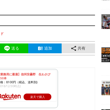
イド
送る
追加
共有
【業務用に最適】信州安曇野 生わさび
50本
格：8100円（税込、送料別)
2018/12/30時点)
楽天で購入