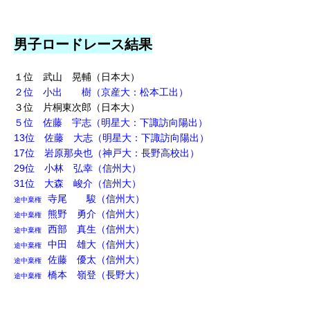
男子ロードレース結果
１位 武山 晃輔（日本大）
２位 小出 樹（京産大：松本工出）
３位 片桐東次郎（日本大）
５位 佐藤 宇志（明星大：下諏訪向陽出）
13位 佐藤 大志（明星大：下諏訪向陽出）
17位 岩原那央也（神戸大：長野高校出）
29位 小林 弘幸（信州大）
31位 大森 峻介（信州大）
寺尾 駿（信州大）
途中棄権
熊野 勇介（信州大）
途中棄権
西部 真生（信州大）
途中棄権
中田 雄大（信州大）
途中棄権
佐藤 優太（信州大）
途中棄権
橋本 嶺登（長野大）
途中棄権