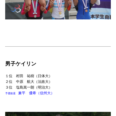
男子ケイリン
１位 村田 祐樹（日体大）
２位 中原 航大（法政大）
３位 塩島嵩一朗（明治大）
兼平 優希（信州大）
予選敗退