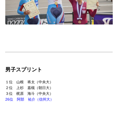
男子スプリント
１位 山根 将太（中央大）
２位 上杉 嘉槻（朝日大）
３位 梶原 海斗（中央大）
26位 阿部 祐介（信州大）