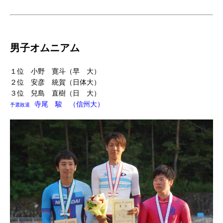
男子オムニアム
１位 小野 寛斗（早 大）
２位 安彦 統賀（日体大）
３位 兒島 直樹（日 大）
寺尾 駿 （信州大）
予選敗退