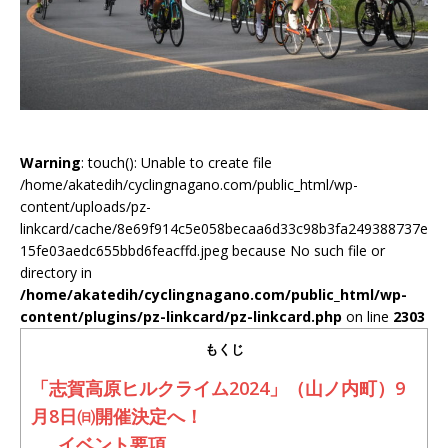
Warning
: touch(): Unable to create file
/home/akatedih/cyclingnagano.com/public_html/wp-
content/uploads/pz-
linkcard/cache/8e69f914c5e058becaa6d33c98b3fa249388737e
15fe03aedc655bbd6feacffd.jpeg because No such file or
directory in
/home/akatedih/cyclingnagano.com/public_html/wp-
content/plugins/pz-linkcard/pz-linkcard.php
on line
2303
もくじ
「志賀高原ヒルクライム2024」（山ノ内町）9
月8日㈰開催決定へ！
イベント要項