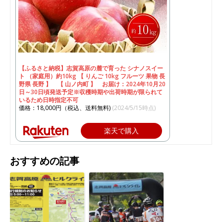
【ふるさと納税】志賀高原の麓で育った シナノスイー
ト （家庭用）約10kg 【 りんご 10kg フルーツ 果物 長
野県 長野 】 【 山ノ内町 】 お届け：2024年10月20
日～30日頃発送予定※収穫時期や出荷時期が限られて
いるため日時指定不可
価格：18,000円（税込、送料無料)
(2024/5/15時点)
楽天で購入
おすすめの記事