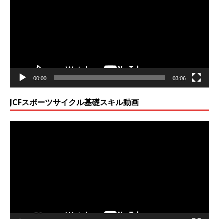
プ
レ
ー
ヤ
ー
00:00
03:06
JCFスポーツサイクル基礎スキル動画
動
画
プ
レ
ー
ヤ
ー