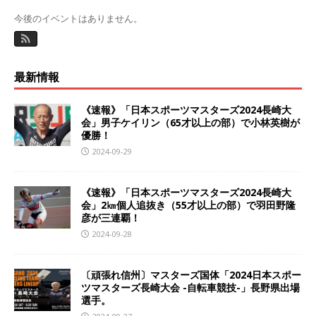
今後のイベントはありません。
最新情報
《速報》「日本スポーツマスターズ2024長崎大
会」男子ケイリン（65才以上の部）で小林英樹が
優勝！
2024-09-29
《速報》「日本スポーツマスターズ2024長崎大
会」2㎞個人追抜き（55才以上の部）で羽田野隆
彦が三連覇！
2024-09-28
〔頑張れ信州〕マスターズ国体「2024日本スポー
ツマスターズ長崎大会 -自転車競技-」長野県出場
選手。