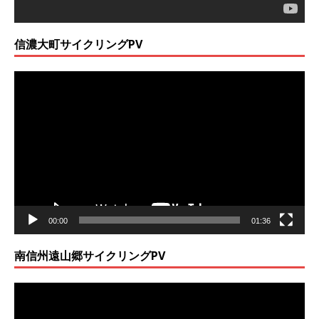
信濃大町サイクリングPV
動
画
プ
レ
ー
ヤ
ー
00:00
01:36
南信州遠山郷サイクリングPV
動
画