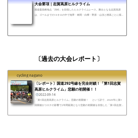
大会要項｜志賀高原ヒルクライム
国道最高峰地点「渋峠」を目指したヒルクライムレース。舞台となる志賀高原
は、ゴールまでの13キロの中で地帯・林間・白樺・野原・山頂と標高ごとに様々
な顔を見せてくれます。また宿泊地となる渋温泉郷や志賀高...
〔過去の大会レポート〕
cycling nagano
〔レポート〕国道292号線を完全封鎖！「第1回志賀
高原ヒルクライム」悲願の初開催！！
2022-09-14
「第1回志賀高原ヒルクライム」悲願の初開催！ という訳で、2020年に第1
回開催がコロナの影響で2年間延期となり悲願の初開催を目指した「第1回志賀高
原ヒルクライム」がついに2022年9月11日㈰に開...