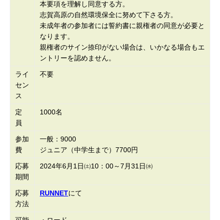
本要項を理解し同意する方。
志賀高原の自然環境保全に努めて下さる方。
未成年者の参加者には誓約書に親権者の同意が必要と
なります。
親権者のサイン捺印がない場合は、いかなる場合もエ
ントリーを認めません。
ライ
不要
セン
ス
定
1000名
員
参加
一般：9000
費
ジュニア（中学生まで）7700円
応募
2024年6月1日㈯10：00～7月31日㈬
期間
応募
RUNNET
にて
方法