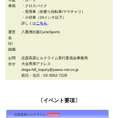
可能
・ロード
車両
・クロスバイク
・実用車（街乗り自転車/ママチャリ）
・小径車（24インチ以下）
詳しくは
こちら
。
運営
八重洲出版CycleSports
会
社/
組織
お問
志賀高原ヒルクライム実行委員会事務局
合せ
大会専用アドレス
shiga-hill_inquiry@yaesu-net.co.jp
前日・当日：03-3552-7228
〔イベント要項〕
志賀高原ヒルクライム
2 Pockets