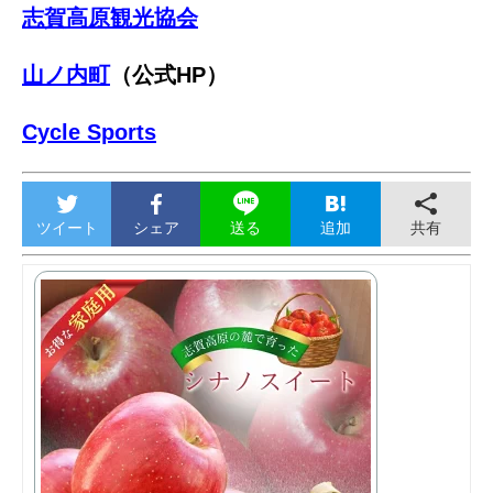
志賀高原観光協会
山ノ内町
（公式HP）
Cycle Sports
ツイート
シェア
追加
共有
送る