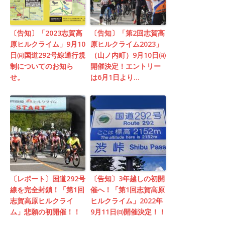
〔告知〕「2023志賀高
〔告知〕「第2回志賀高
原ヒルクライム」9月10
原ヒルクライム2023」
日㈰国道292号線通行規
（山ノ内町）9月10日㈰
制についてのお知ら
開催決定！エントリー
せ。
は6月1日より…
〔レポート〕国道292号
〔告知〕3年越しの初開
線を完全封鎖！「第1回
催へ！「第1回志賀高原
志賀高原ヒルクライ
ヒルクライム」2022年
ム」悲願の初開催！！
9月11日㈰開催決定！！