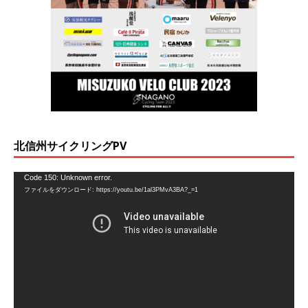
北信州サイクリングPV
動
Code 150: Unknown error.
ファイルをダウンロード: https://youtu.be/1al3PMvA3BA?_=1
画
プ
レ
ー
ヤ
ー