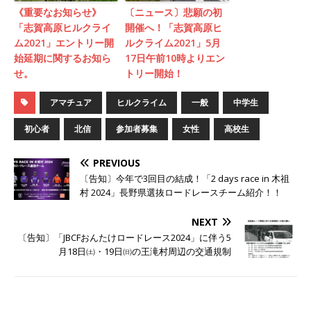
《重要なお知らせ》
〔ニュース〕悲願の初
「志賀高原ヒルクライ
開催へ！「志賀高原ヒ
ム2021」エントリー開
ルクライム2021」5月
始延期に関するお知ら
17日午前10時よりエン
せ。
トリー開始！
アマチュア
ヒルクライム
一般
中学生
初心者
北信
参加者募集
女性
高校生
PREVIOUS
〔告知〕今年で3回目の結成！「2 days race in 木祖
村 2024」長野県選抜ロードレースチーム紹介！！
NEXT
〔告知〕「JBCFおんたけロードレース2024」に伴う5
月18日㈯・19日㈰の王滝村周辺の交通規制