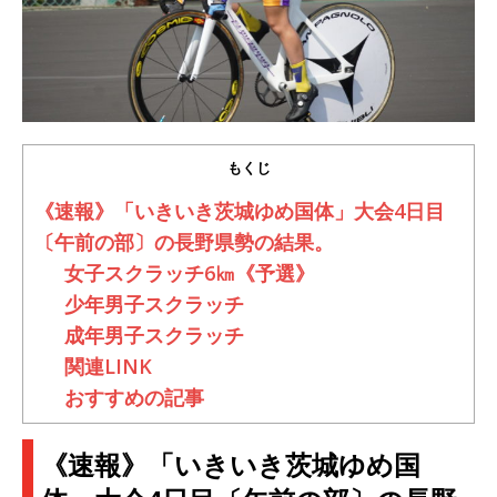
もくじ
《速報》「いきいき茨城ゆめ国体」大会4日目
〔午前の部〕の長野県勢の結果。
女子スクラッチ6㎞《予選》
少年男子スクラッチ
成年男子スクラッチ
関連LINK
おすすめの記事
《速報》「いきいき茨城ゆめ国