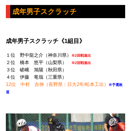
成年男子スクラッチ
成年男子スクラッチ《1組目》
１位 野中龍之介（神奈川県）
※2回戦進出
２位 橋本 悠平（山梨県）
※2回戦進出
３位 嵯峨 旭陽（秋田県）
４位 伊藤 竜哉（三重県）
12位 中村 吉伸（長野県：日大2年/松本工出）
※予選敗
退