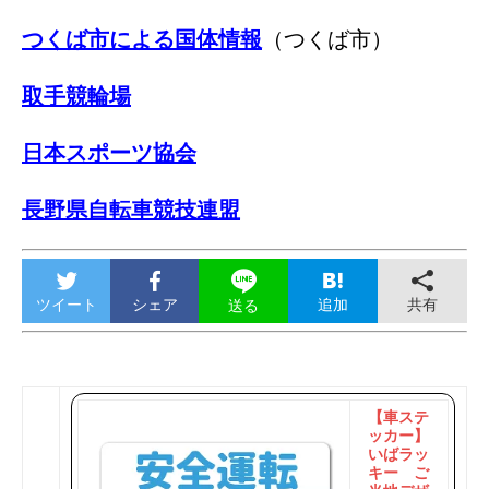
つくば市による国体情報
（つくば市）
取手競輪場
日本スポーツ協会
長野県自転車競技連盟
ツイート
シェア
追加
共有
送る
【車ステ
ッカー】
いばラッ
キー ご