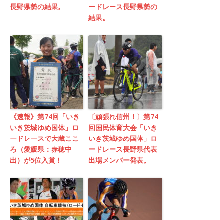
長野県勢の結果。
ードレース長野県勢の
結果。
《速報》第74回「いき
〔頑張れ信州！〕第74
いき茨城ゆめ国体」ロ
回国民体育大会「いき
ードレースで大蔵ここ
いき茨城ゆめ国体」ロ
ろ（愛媛県：赤穂中
ードレース長野県代表
出）が5位入賞！
出場メンバー発表。