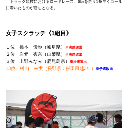
トラック競技におけるロードレース、6㎞を走り1番早くゴール
に着いたものが勝ちとなる。
女子スクラッチ《1組目》
１位 橋本 優弥（岐阜県）
※決勝進出
２位 岩元 杏奈（山梨県）
※決勝進出
３位 上野みなみ（鹿児島県）
※決勝進出
13位 榊山 来実（長野県：飯田風越3年）
※予選敗退