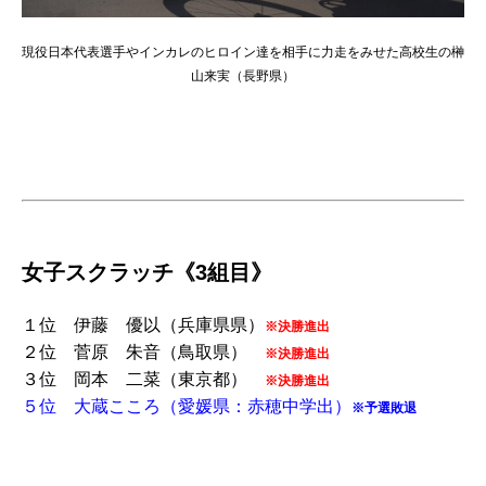
現役日本代表選手やインカレのヒロイン達を相手に力走をみせた高校生の榊
山来実（長野県）
女子スクラッチ《3組目》
１位 伊藤 優以（兵庫県県）
※決勝進出
２位 菅原 朱音（鳥取県）
※決勝進出
３位 岡本 二菜（東京都）
※決勝進出
５
位 大蔵こころ（愛媛県：赤穂中学出）
※予選敗退