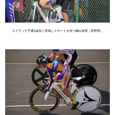
スクラッチ予選1組目に登場しスタートを待つ榊山来実（長野県）