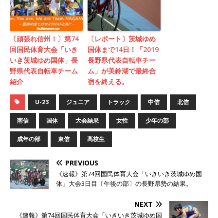
〔頑張れ信州！〕第74
〔レポート〕茨城ゆめ
回国民体育大会「いき
国体まで14日！「2019
いき茨城ゆめ国体」長
長野県代表自転車チー
野県代表自転車チーム
ム」が美鈴湖で最終合
紹介
宿を終える。
U-23
ジュニア
トラック
中信
北信
南信
国体
大会結果
女性
少年の部
成年の部
東信
高校生
PREVIOUS
《速報》第74回国民体育大会「いきいき茨城ゆめ国
体」大会3日目〔午後の部〕の長野県勢の結果。
NEXT
《速報》第74回国民体育大会「いきいき茨城ゆめ国