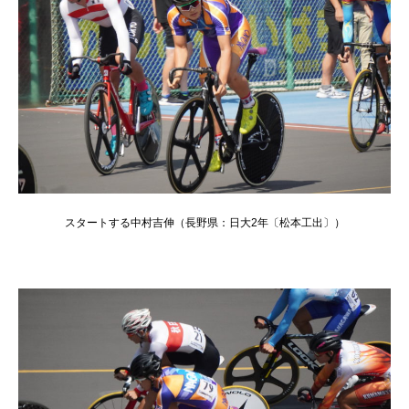
スタートする中村吉伸（長野県：日大2年〔松本工出〕）