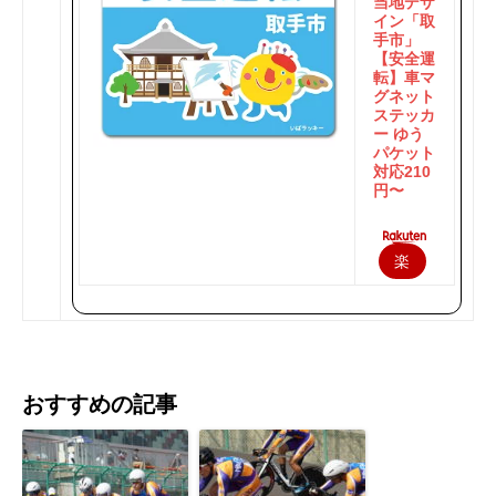
当地デザ
イン「取
手市」
【安全運
転】車マ
グネット
ステッカ
ー ゆう
パケット
対応210
円〜
楽
天
で
購
おすすめの記事
入