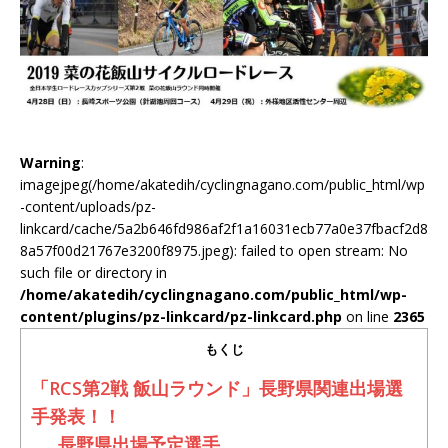
Warning
:
imagejpeg(/home/akatedih/cyclingnagano.com/public_html/wp
-content/uploads/pz-
linkcard/cache/5a2b646fd986af2f1a16031ecb77a0e37fbacf2d8
8a57f00d21767e3200f8975.jpeg): failed to open stream: No
such file or directory in
/home/akatedih/cyclingnagano.com/public_html/wp-
content/plugins/pz-linkcard/pz-linkcard.php
on line
2365
もくじ
「RCS第2戦 飯山ラウンド」長野県関連出場選
手発表！！
長野県出場予定選手