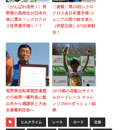
〔がんばれ信州！〕長
〔速報〕第24回シクロ
野県の高校生が日本代
クロス全日本選手権 ジ
表に選出！シクロクロ
ュニアの部で鈴木来人
ス世界選手権へ！！
（伊那北高）が3位表彰
台！
長野県自転車競技連盟
2018菜の花飯山サイク
の小林秀一審判長に飯
ルロードレース チャレ
山市から感謝状と大会
ンジ200mダッシュ！結
名誉審判任命へ
果
ヒルクライム
レース
ロード
北信