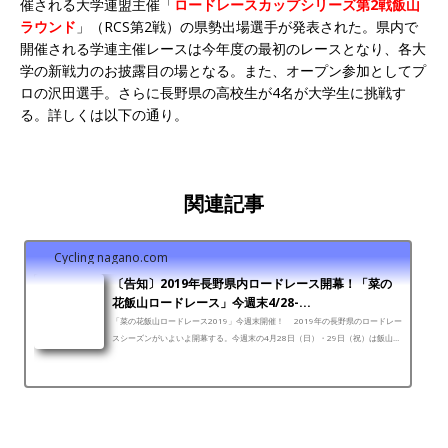
催される大学連盟主催「
ロードレースカップシリーズ第2戦飯山
ラウンド
」（RCS第2戦）の県勢出場選手が発表された。県内で
開催される学連主催レースは今年度の最初のレースとなり、各大
学の新戦力のお披露目の場となる。また、オープン参加としてプ
ロの沢田選手。さらに長野県の高校生が4名が大学生に挑戦す
る。詳しくは以下の通り。
関連記事
Cycling nagano.com
〔告知〕2019年長野県内ロードレース開幕！「菜の
花飯山ロードレース」今週末4/28-...
「菜の花飯山ロードレース2019」今週末開催！ 2019年の長野県のロードレー
スシーズンがいよいよ開幕する。今週末の4月28日（日）・29日（祝）は飯山市
で「菜の花飯山ロードレース2019」が行われる。この...