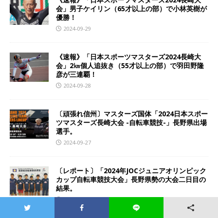
会」男子ケイリン（65才以上の部）で小林英樹が
優勝！
2024-09-29
《速報》「日本スポーツマスターズ2024長崎大
会」2㎞個人追抜き（55才以上の部）で羽田野隆
彦が三連覇！
2024-09-28
〔頑張れ信州〕マスターズ国体「2024日本スポー
ツマスターズ長崎大会 -自転車競技-」長野県出場
選手。
2024-09-27
〔レポート〕「2024年JOCジュニアオリンピック
カップ自転車競技大会」長野県勢の大会二日目の
結果。
2024-07-21