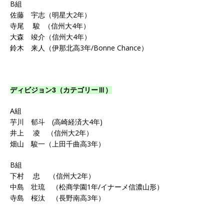
B組
佐藤 宇志（明星大2年）
寺尾 駿 （信州大4年）
大森 竣介（信州大4年）
鈴木 来人（伊那北高3年/Bonne Chance）
ディビジョン3（カテゴリーⅢ）
A組
芋川 郁斗 (高崎経済大4年)
井上 凌 （信州大2年）
畑山 駿一（上田千曲高3年）
B組
下村 忠 （信州大2年）
中島 壮琉 （松商学園1年/イナーメ信濃山形）
寺島 桜汰 （長野南高3年）