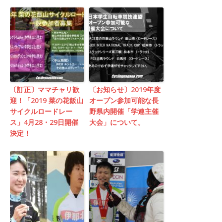
〔訂正〕ママチャリ歓
〔お知らせ〕2019年度
迎！「2019 菜の花飯山
オープン参加可能な長
サイクルロードレー
野県内開催「学連主催
ス」4月28・29日開催
大会」について。
決定！