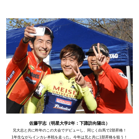
佐藤宇志（明星大学2年：下諏訪向陽出）
兄大志と共に昨年のこの大会でデビューし、同じく白馬で2部昇格！
1年生ながらインカレ本戦を走った。今年は兄と共に1部昇格を狙う！