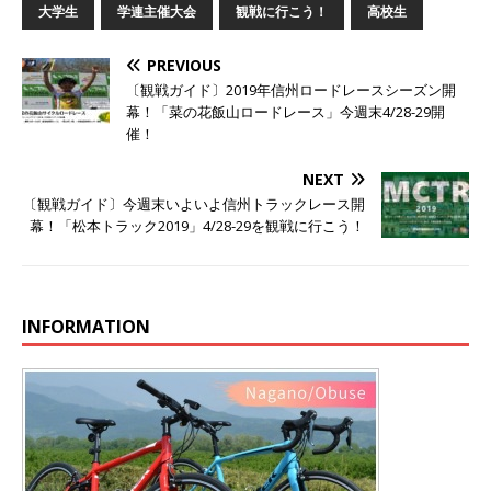
大学生
学連主催大会
観戦に行こう！
高校生
PREVIOUS
〔観戦ガイド〕2019年信州ロードレースシーズン開
幕！「菜の花飯山ロードレース」今週末4/28-29開
催！
NEXT
〔観戦ガイド〕今週末いよいよ信州トラックレース開
幕！「松本トラック2019」4/28-29を観戦に行こう！
INFORMATION