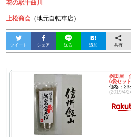
花の駅千曲川
上松商会
（地元自転車店）
ツイート
シェア
追加
共有
送る
桝田屋 信州
6袋セット(490
価格：238
(2019/4/24