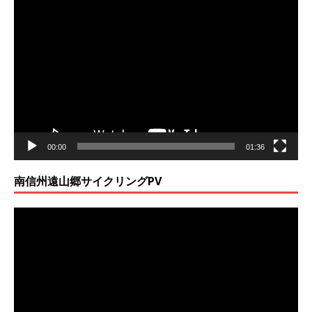
動
画
プ
レ
ー
ヤ
ー
00:00
01:36
南信州遠山郷サイクリングPV
動
画
プ
レ
ー
ヤ
ー