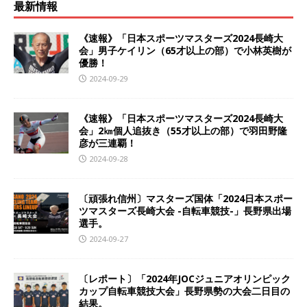
最新情報
《速報》「日本スポーツマスターズ2024長崎大
会」男子ケイリン（65才以上の部）で小林英樹が
優勝！
2024-09-29
《速報》「日本スポーツマスターズ2024長崎大
会」2㎞個人追抜き（55才以上の部）で羽田野隆
彦が三連覇！
2024-09-28
〔頑張れ信州〕マスターズ国体「2024日本スポー
ツマスターズ長崎大会 -自転車競技-」長野県出場
選手。
2024-09-27
〔レポート〕「2024年JOCジュニアオリンピック
カップ自転車競技大会」長野県勢の大会二日目の
結果。