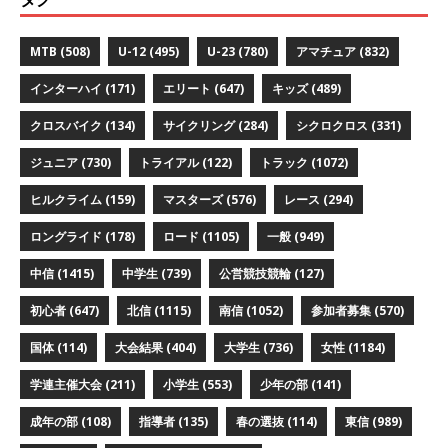
MTB
(508)
U-12
(495)
U-23
(780)
アマチュア
(832)
インターハイ
(171)
エリート
(647)
キッズ
(489)
クロスバイク
(134)
サイクリング
(284)
シクロクロス
(331)
ジュニア
(730)
トライアル
(122)
トラック
(1072)
ヒルクライム
(159)
マスターズ
(576)
レース
(294)
ロングライド
(178)
ロード
(1105)
一般
(949)
中信
(1415)
中学生
(739)
公営競技競輪
(127)
初心者
(647)
北信
(1115)
南信
(1052)
参加者募集
(570)
国体
(114)
大会結果
(404)
大学生
(736)
女性
(1184)
学連主催大会
(211)
小学生
(553)
少年の部
(141)
成年の部
(108)
指導者
(135)
春の選抜
(114)
東信
(989)