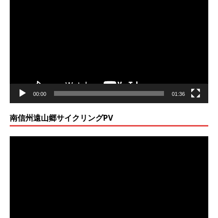
画
プ
レ
ー
ヤ
ー
00:00
01:36
南信州遠山郷サイクリングPV
動
画
プ
レ
ー
ヤ
ー