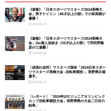
《速報》「日本スポーツマスターズ2024長崎大
会」男子ケイリン（65才以上の部）で小林英樹が
優勝！
2024-09-29
《速報》「日本スポーツマスターズ2024長崎大
会」2㎞個人追抜き（55才以上の部）で羽田野隆
彦が三連覇！
2024-09-28
〔頑張れ信州〕マスターズ国体「2024日本スポー
ツマスターズ長崎大会 -自転車競技-」長野県出場
選手。
2024-09-27
〔レポート〕「2024年JOCジュニアオリンピック
カップ自転車競技大会」長野県勢の大会二日目の
結果。
2024-07-21