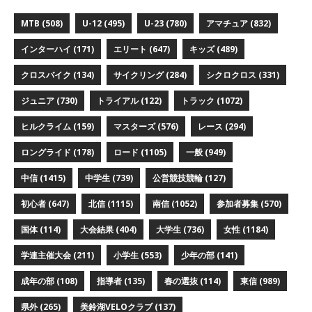
MTB
(508)
U-12
(495)
U-23
(780)
アマチュア
(832)
インターハイ
(171)
エリート
(647)
キッズ
(489)
クロスバイク
(134)
サイクリング
(284)
シクロクロス
(331)
ジュニア
(730)
トライアル
(122)
トラック
(1072)
ヒルクライム
(159)
マスターズ
(576)
レース
(294)
ロングライド
(178)
ロード
(1105)
一般
(949)
中信
(1415)
中学生
(739)
公営競技競輪
(127)
初心者
(647)
北信
(1115)
南信
(1052)
参加者募集
(570)
国体
(114)
大会結果
(404)
大学生
(736)
女性
(1184)
学連主催大会
(211)
小学生
(553)
少年の部
(141)
成年の部
(108)
指導者
(135)
春の選抜
(114)
東信
(989)
県外
(265)
美鈴湖VELOクラブ
(137)