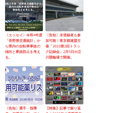
〔エッセイ〕令和4年度
〔告知〕未登録者も参
「長野県交通統計」か
加可能！東京都連盟主
ら県内の自転車事故の
催「2023第2回トラッ
傾向と事故防止を考え
ク記録会」2月5日㈰立
る。
川競輪場で開催。
〔告知〕選手・指導
【特集】記事で振り返