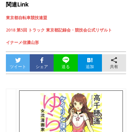
関連Link
東京都自転車競技連盟
2018 第5回 トラック 東京都記録会・競技会公式リザルト
イナーメ信濃山形
ツイート
シェア
追加
共有
送る