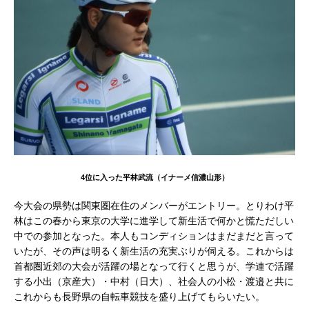
4位に入った平林武流（イナーメ信濃山形）
今大会の県勢は関東圏在住のメンバーがエントリー。とりわけ平
林はこの春から東京の大学に進学して新生活で何かと慌ただしい
中での参加となった。本人もコンディションはまだまだと言って
いたが、その声は明るく新生活の充実ぶりが伺える。これからは
首都圏近郊の大会が活躍の場となって行くと思うが、学連で活躍
する小出（京産大）・中村（日大）、社会人の小松・渡邉と共に
これからも長野県の自転車競技を盛り上げてもらいたい。