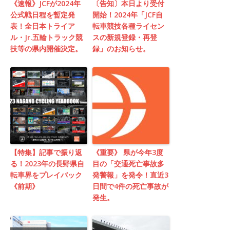
《速報》JCFが2024年
〔告知〕本日より受付
公式戦日程を暫定発
開始！2024年「JCF自
表！全日本トライア
転車競技各種ライセン
ル・Jr.五輪トラック競
スの新規登録・再登
技等の県内開催決定。
録」のお知らせ。
【特集】記事で振り返
《重要》 県が今年3度
る！2023年の長野県自
目の「交通死亡事故多
転車界をプレイバック
発警報」を発令！直近3
《前期》
日間で4件の死亡事故が
発生。