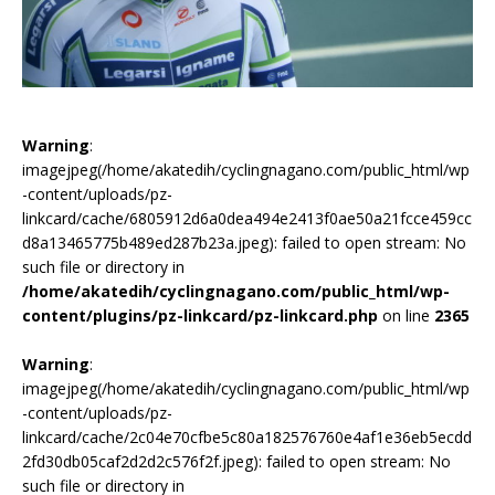
Warning
:
imagejpeg(/home/akatedih/cyclingnagano.com/public_html/wp
-content/uploads/pz-
linkcard/cache/6805912d6a0dea494e2413f0ae50a21fcce459cc
d8a13465775b489ed287b23a.jpeg): failed to open stream: No
such file or directory in
/home/akatedih/cyclingnagano.com/public_html/wp-
content/plugins/pz-linkcard/pz-linkcard.php
on line
2365
Warning
:
imagejpeg(/home/akatedih/cyclingnagano.com/public_html/wp
-content/uploads/pz-
linkcard/cache/2c04e70cfbe5c80a182576760e4af1e36eb5ecdd
2fd30db05caf2d2d2c576f2f.jpeg): failed to open stream: No
such file or directory in