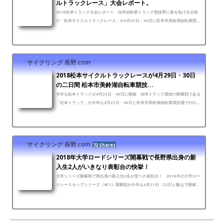
ルトラックレース」大会レポート。
2018松本トラック大会レポート 信州自転車トラック競技界に春を告げる伝統
の「松本サイクルトラックレース」が4月29日・30日に松本市美鈴湖自転車競技
場で行われた。今年は県内外から150名を越える選手がエント...
サイクリング 長野.com
2018松本サイクルトラックレースが4月29日・30日
の二日間 松本市美鈴湖自転車競技...
今年も松本トラックが4月29日・30日に開催 信州トラック競技の開幕戦である
「松本トラック」が今年も4月29日・30日と松本市美鈴湖自転車競技場で行われ
る。今年は県内外からおよそ150名の選手がエントリーして、...
サイクリング 長野.com
72 Shares
2018年大学ロードシリーズ開幕戦で長野県出身の新
入生2人がいきなり表彰台の快挙！
大学シリーズ開幕戦で県出身の新入生2名が堂々の表彰台！ 2018年の大学ロー
ドレースカップシリーズ（RCS）開幕戦が今年も4月21日・22日と飯山で開催さ
れた。今年はこの開幕戦におよそ210名がエントリー。大会は...