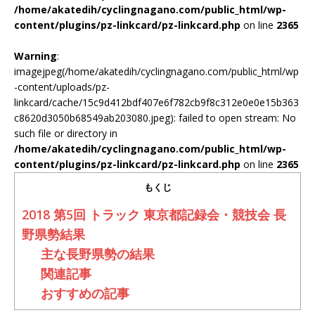
/home/akatedih/cyclingnagano.com/public_html/wp-
content/plugins/pz-linkcard/pz-linkcard.php
on line
2365
Warning
:
imagejpeg(/home/akatedih/cyclingnagano.com/public_html/wp
-content/uploads/pz-
linkcard/cache/15c9d412bdf407e6f782cb9f8c312e0e0e15b363
c8620d3050b68549ab203080.jpeg): failed to open stream: No
such file or directory in
/home/akatedih/cyclingnagano.com/public_html/wp-
content/plugins/pz-linkcard/pz-linkcard.php
on line
2365
もくじ
2018 第5回 トラック 東京都記録会・競技会 長
野県勢結果
主な長野県勢の結果
関連記事
おすすめの記事