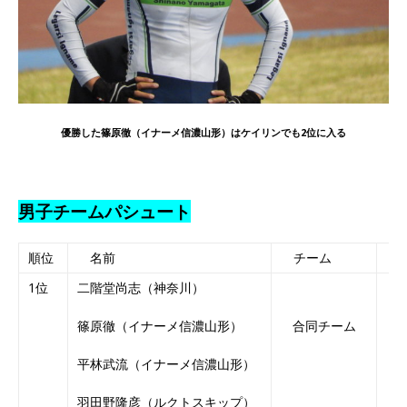
優勝した篠原徹（イナーメ信濃山形）はケイリンでも2位に入る
男子チームパシュート
順位
名前
チーム
1位
二階堂尚志（神奈川）
4
篠原徹（イナーメ信濃山形）
合同チーム
平林武流（イナーメ信濃山形）
羽田野隆彦（ルクトスキップ）