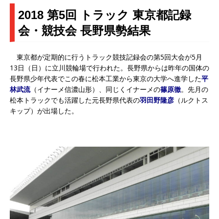
2018 第5回 トラック 東京都記録
会・競技会 長野県勢結果
東京都が定期的に行うトラック競技記録会の第5回大会が5月
13日（日）に立川競輪場で行われた。長野県からは昨年の国体の
長野県少年代表でこの春に松本工業から東京の大学へ進学した
平
林武流
（イナーメ信濃山形）、同じくイナーメの
篠原徹
。先月の
松本トラックでも活躍した元長野県代表の
羽田野隆彦
（ルクトス
キップ）が出場した。