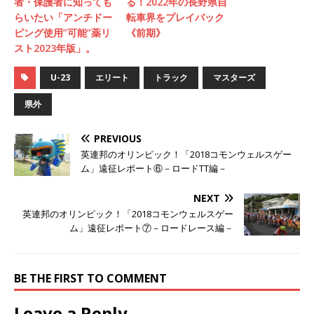
者・保護者に知っても
る！2022年の長野県自
らいたい「アンチドー
転車界をプレイバック
ピング使用”可能”薬リ
《前期》
スト2023年版」。
U-23
エリート
トラック
マスターズ
県外
PREVIOUS
英連邦のオリンピック！「2018コモンウェルスゲー
ム」遠征レポート⑥－ロードTT編－
NEXT
英連邦のオリンピック！「2018コモンウェルスゲー
ム」遠征レポート⑦－ロードレース編－
BE THE FIRST TO COMMENT
Leave a Reply