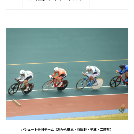
パシュート合同チーム（左から篠原・羽田野・平林・二階堂）