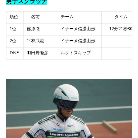
男子スクラッチ
順位
名前
チーム
タイム
1位
篠原徹
イナーメ信濃山形
12分21秒30
2位
平林武流
イナーメ信濃山形
DNF
羽田野隆彦
ルクトスキップ