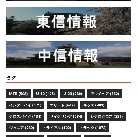
タグ
MTB
(508)
U-12
(495)
U-23
(780)
アマチュア
(832)
インターハイ
(171)
エリート
(647)
キッズ
(489)
クロスバイク
(134)
サイクリング
(284)
シクロクロス
(331)
ジュニア
(730)
トライアル
(122)
トラック
(1072)