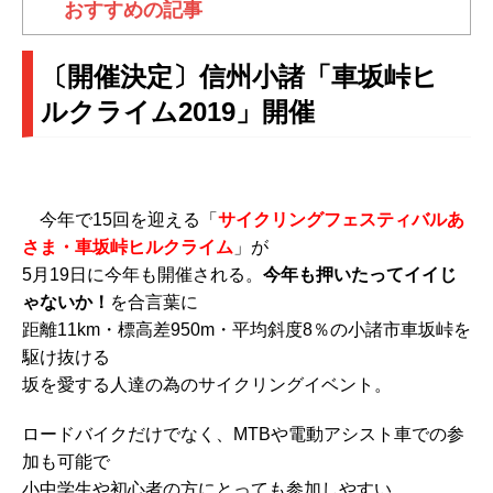
おすすめの記事
〔開催決定〕信州小諸「車坂峠ヒ
ルクライム2019」開催
今年で15回を迎える「
サイクリングフェスティバルあ
さま・車坂峠ヒルクライム
」が
5月19日に今年も開催される。
今年も押いたってイイじ
ゃないか！
を合言葉に
距離11km・標高差950m・平均斜度8％の小諸市車坂峠を
駆け抜ける
坂を愛する人達の為のサイクリングイベント。
ロードバイクだけでなく、MTBや電動アシスト車での参
加も可能で
小中学生や初心者の方にとっても参加しやすい。