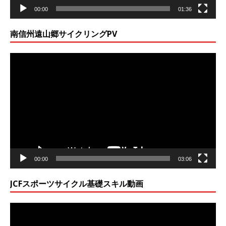
00:00
01:36
南信州遠山郷サイクリングPV
動
画
プ
レ
ー
ヤ
ー
00:00
03:06
JCFスポーツサイクル基礎スキル動画
動
画