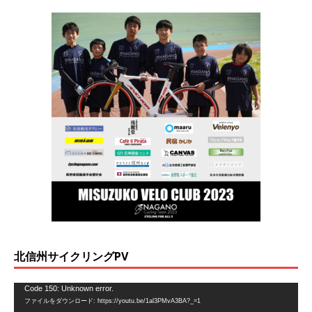
北信州サイクリングPV
動
Code 150: Unknown error.
ファイルをダウンロード: https://youtu.be/1al3PMvA3BA?_=1
画