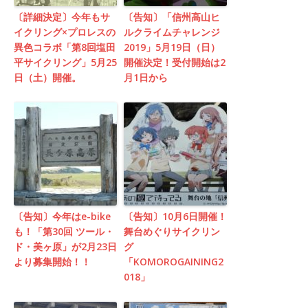
〔詳細決定〕今年もサ
〔告知〕「信州高山ヒ
イクリング×プロレスの
ルクライムチャレンジ
異色コラボ「第8回塩田
2019」5月19日（日）
平サイクリング」5月25
開催決定！受付開始は2
日（土）開催。
月1日から
〔告知〕今年はe-bike
〔告知〕10月6日開催！
も！「第30回 ツール・
舞台めぐりサイクリン
ド・美ヶ原」が2月23日
グ
より募集開始！！
「KOMOROGAINING2
018」