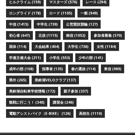
ヒルクライム
(159)
マスターズ
(576)
レース
(294)
ロングライド
(178)
ロード
(1105)
一般
(949)
中信
(1415)
中学生
(739)
公営競技競輪
(127)
初心者
(647)
北信
(1115)
南信
(1052)
参加者募集
(570)
国体
(114)
大会結果
(404)
大学生
(736)
女性
(1184)
学連主催大会
(211)
小学生
(553)
少年の部
(141)
成年の部
(108)
指導者
(135)
春の選抜
(114)
東信
(989)
県外
(265)
美鈴湖VELOクラブ
(137)
美鈴湖自転車学校情報
(172)
親子参加
(337)
観戦に行こう！
(340)
講習会
(246)
電動アシストバイク（E-BIKE）
(126)
高校生
(1110)