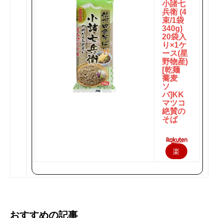
小諸七
兵衛 (4
束/1袋
340g)
20袋入
り×1ケ
ース(星
野物産)
[乾麺
蕎麦
ソ
バ]KK
マツコ
絶賛の
そば
楽
天
で
購
おすすめの記事
入