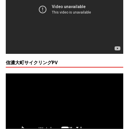
プ
レ
ー
ヤ
ー
信濃大町サイクリングPV
動
画
プ
レ
ー
ヤ
ー