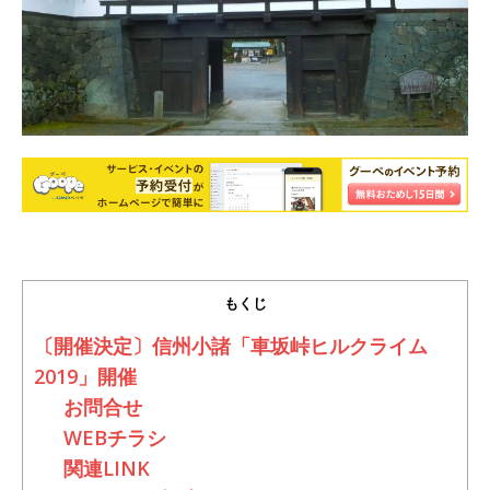
もくじ
〔開催決定〕信州小諸「車坂峠ヒルクライム
2019」開催
お問合せ
WEBチラシ
関連LINK