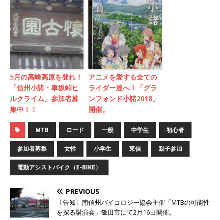
5月の高峰高原を登れ！
アニメを愛する全ての
「信州小諸・車坂峠ヒ
ライダー達へ！​「グラ
ルクライム」参加者募
ンフォンド小諸2018」
集中！！
開催。
MTB
ロード
一般
中学生
初心者
参加者募集
女性
小学生
東信
親子参加
電動アシストバイク（E-BIKE）
PREVIOUS
〔告知〕南信州バイコロジー協会主催「MTBの可能性
を探る講演会」飯田市にて2月16日開催。