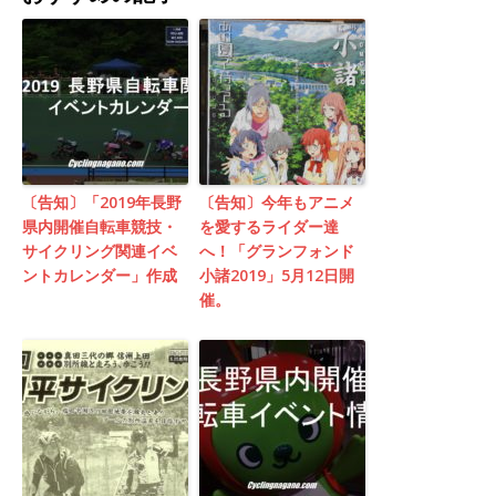
〔告知〕「2019年長野
〔告知〕今年もアニメ
県内開催自転車競技・
を愛するライダー達
サイクリング関連イベ
へ！​「グランフォンド
ントカレンダー」作成
小諸2019」5月12日開
催。